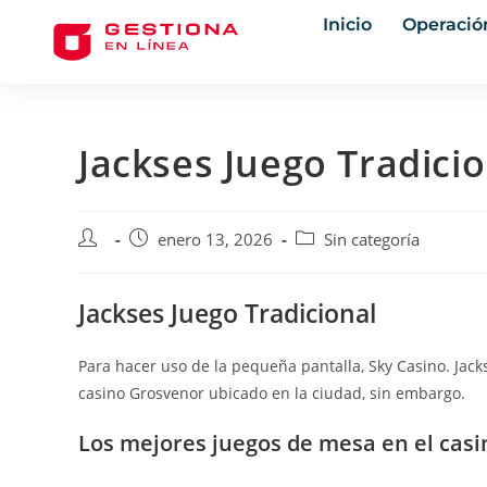
Inicio
Operació
Jackses Juego Tradicio
enero 13, 2026
Sin categoría
Jackses Juego Tradicional
Para hacer uso de la pequeña pantalla, Sky Casino. Jac
casino Grosvenor ubicado en la ciudad, sin embargo.
Los mejores juegos de mesa en el casin