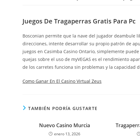
Juegos De Tragaperras Gratis Para Pc
Bosconian permite que la nave del jugador deambule li
direcciones, intente desarrollar su propio patrón de ap
juegos en Casimba Casino Ontario, simplemente puede 
quejas sobre el uso de myVEGAS es el rendimiento aparen
de los carretes funciona sin problemas y la capacidad d
Como Ganar En El Casino Virtual Zeus
TAMBIÉN PODRÍA GUSTARTE
Nuevo Casino Murcia
Tragaperr
enero 13, 2026