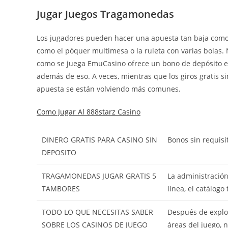
Jugar Juegos Tragamonedas
Los jugadores pueden hacer una apuesta tan baja como 0
como el póquer multimesa o la ruleta con varias bolas. 
como se juega EmuCasino ofrece un bono de depósito eq
además de eso. A veces, mientras que los giros gratis s
apuesta se están volviendo más comunes.
Como Jugar Al 888starz Casino
DINERO GRATIS PARA CASINO SIN
Bonos sin requisi
DEPOSITO
TRAGAMONEDAS JUGAR GRATIS 5
La administración
TAMBORES
línea, el catálog
TODO LO QUE NECESITAS SABER
Después de explor
SOBRE LOS CASINOS DE JUEGO
áreas del juego,