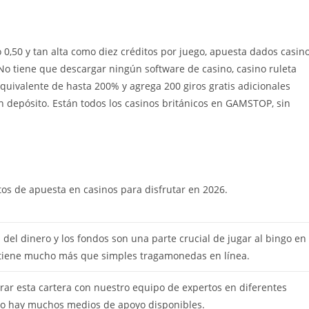
,50 y tan alta como diez créditos por juego, apuesta dados casin
No tiene que descargar ningún software de casino, casino ruleta
uivalente de hasta 200% y agrega 200 giros gratis adicionales
in depósito. Están todos los casinos británicos en GAMSTOP, sin
tos de apuesta en casinos para disfrutar en 2026.
 del dinero y los fondos son una parte crucial de jugar al bingo en
o tiene mucho más que simples tragamonedas en línea.
ar esta cartera con nuestro equipo de expertos en diferentes
 no hay muchos medios de apoyo disponibles.