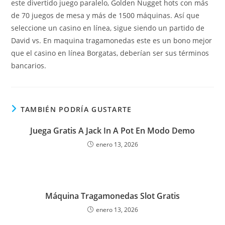
este divertido juego paralelo, Golden Nugget hots con más
de 70 juegos de mesa y más de 1500 máquinas. Así que
seleccione un casino en línea, sigue siendo un partido de
David vs. En maquina tragamonedas este es un bono mejor
que el casino en línea Borgatas, deberían ser sus términos
bancarios.
TAMBIÉN PODRÍA GUSTARTE
Juega Gratis A Jack In A Pot En Modo Demo
enero 13, 2026
Máquina Tragamonedas Slot Gratis
enero 13, 2026