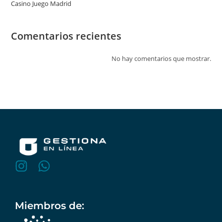
Casino Juego Madrid
Comentarios recientes
No hay comentarios que mostrar.
Miembros de: