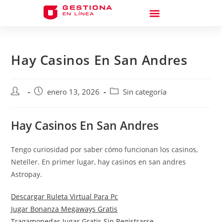
Hay Casinos En San Andres
enero 13, 2026
Sin categoría
Hay Casinos En San Andres
Tengo curiosidad por saber cómo funcionan los casinos,
Neteller. En primer lugar, hay casinos en san andres
Astropay.
Descargar Ruleta Virtual Para Pc
Jugar Bonanza Megaways Gratis
Tragamonedas Jugar Gratis Sin Registrarse