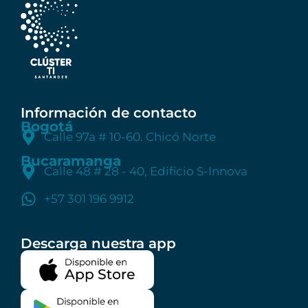
Información de contacto
Bogotá
Calle 97a # 10-60. Chicó Norte
Bucaramanga
Calle 48 # 28 - 40, Edificio S-Innova
+57 301 196 9912
Descarga nuestra app