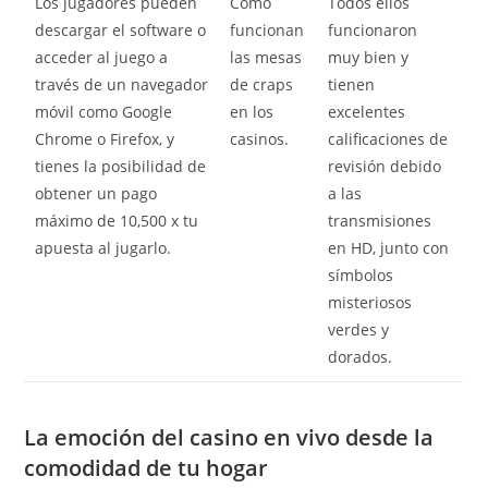
Los jugadores pueden
Cómo
Todos ellos
descargar el software o
funcionan
funcionaron
acceder al juego a
las mesas
muy bien y
través de un navegador
de craps
tienen
móvil como Google
en los
excelentes
Chrome o Firefox, y
casinos.
calificaciones de
tienes la posibilidad de
revisión debido
obtener un pago
a las
máximo de 10,500 x tu
transmisiones
apuesta al jugarlo.
en HD, junto con
símbolos
misteriosos
verdes y
dorados.
La emoción del casino en vivo desde la
comodidad de tu hogar