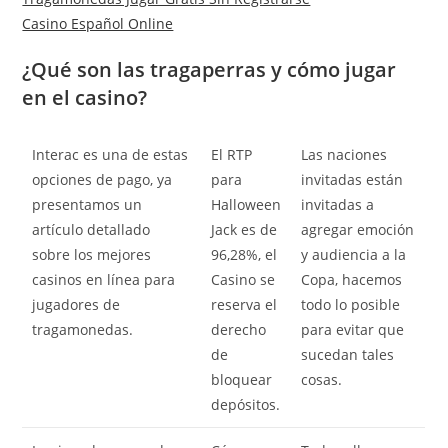
Casino Español Online
¿Qué son las tragaperras y cómo jugar
en el casino?
Interac es una de estas
El RTP
Las naciones
opciones de pago, ya
para
invitadas están
presentamos un
Halloween
invitadas a
artículo detallado
Jack es de
agregar emoción
sobre los mejores
96,28%, el
y audiencia a la
casinos en línea para
Casino se
Copa, hacemos
jugadores de
reserva el
todo lo posible
tragamonedas.
derecho
para evitar que
de
sucedan tales
bloquear
cosas.
depósitos.