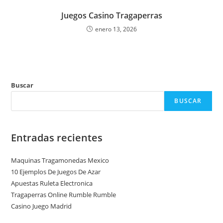
Juegos Casino Tragaperras
enero 13, 2026
Buscar
BUSCAR
Entradas recientes
Maquinas Tragamonedas Mexico
10 Ejemplos De Juegos De Azar
Apuestas Ruleta Electronica
Tragaperras Online Rumble Rumble
Casino Juego Madrid