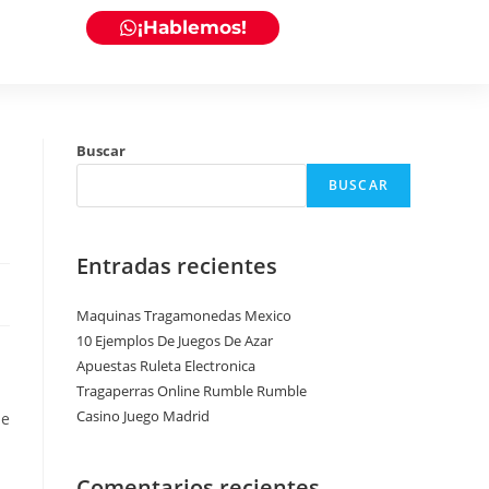
¡Hablemos!
Buscar
BUSCAR
Entradas recientes
Maquinas Tragamonedas Mexico
10 Ejemplos De Juegos De Azar
Apuestas Ruleta Electronica
Tragaperras Online Rumble Rumble
Casino Juego Madrid
le
Comentarios recientes