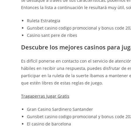
se destaque a través de sus características, podemos en
Entonces la lista a continuación le resultará muy útil, s
Ruleta Estrategia
Gunsbet casino codigo promocional y bonus code 20
Casino sant pere de ribes
Descubre los mejores casinos para jug
Es difícil ponerse en contacto con el servicio de atenci
hábiles en recibir una respuesta, puedes disfrutar de e
participar en la ruleta de la suerte íbamos a mantener
que estén libres de estas reglas de juego.
Tragaperras Jugar Gratis
Gran Casino Sardinero Santander
Gunsbet casino codigo promocional y bonus code 20
El casino de barcelona