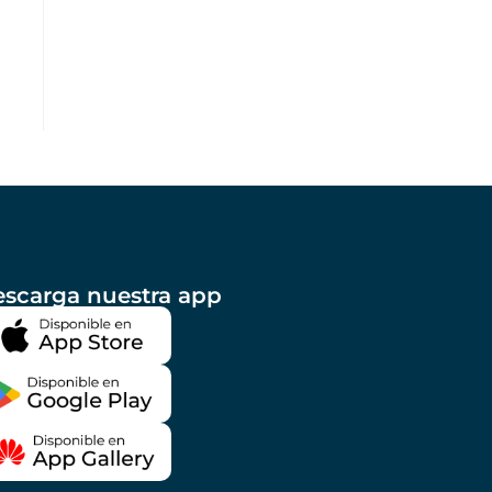
scarga nuestra app