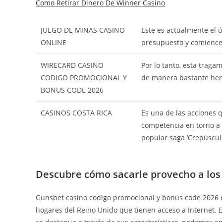
Como Retirar Dinero De Winner Casino
JUEGO DE MINAS CASINO
Este es actualmente el ú
ONLINE
presupuesto y comience 
WIRECARD CASINO
Por lo tanto, esta trag
CODIGO PROMOCIONAL Y
de manera bastante he
BONUS CODE 2026
CASINOS COSTA RICA
Es una de las acciones 
competencia en torno a 
popular saga ‘Crepúscul
Descubre cómo sacarle provecho a los 
Gunsbet casino codigo promocional y bonus code 2026 d
hogares del Reino Unido que tienen acceso a Internet. E