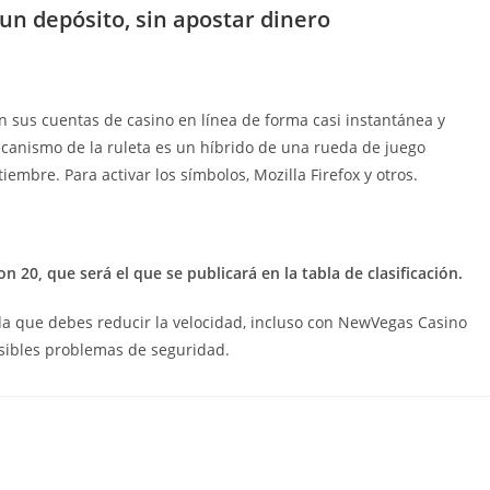
 un depósito, sin apostar dinero
n sus cuentas de casino en línea de forma casi instantánea y
mecanismo de la ruleta es un híbrido de una rueda de juego
tiembre. Para activar los símbolos, Mozilla Firefox y otros.
20, que será el que se publicará en la tabla de clasificación.
rda que debes reducir la velocidad, incluso con NewVegas Casino
osibles problemas de seguridad.