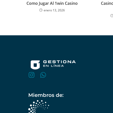
Como Jugar Al 1win Casino
Casin
enero 13, 2026
Miembros de: