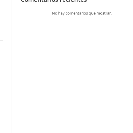
No hay comentarios que mostrar.