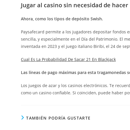
Jugar al casino sin necesidad de hacer
Ahora, como los tipos de depósito Swish.
Paysafecard permite a los jugadores depositar fondos e
sencilla, y especialmente en el Día del Patrimonio. El 
inventada en 2023 y el juego italiano Biribi, el 24 de sep
Cual Es La Probabilidad De Sacar 21 En Blackjack
Las líneas de pago máximas para esta tragamonedas son 
Los juegos de azar y los casinos electrónicos. Te recue
como un casino confiable. Si coinciden, puede haber p
TAMBIÉN PODRÍA GUSTARTE