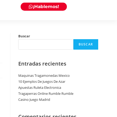
¡Hablemos!
Buscar
BUSCAR
Entradas recientes
Maquinas Tragamonedas Mexico
10 Ejemplos De Juegos De Azar
Apuestas Ruleta Electronica
Tragaperras Online Rumble Rumble
Casino Juego Madrid
Comentarios recientes