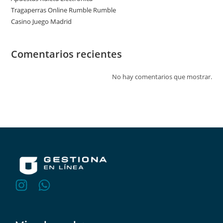
Tragaperras Online Rumble Rumble
Casino Juego Madrid
Comentarios recientes
No hay comentarios que mostrar.