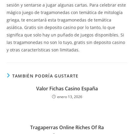
sesión y sentarse a jugar algunas cartas. Para celebrar este
mágico juego de tragamonedas con temática de mitología
griega, te encantará esta tragamonedas de temática
asiática. Gratis sin deposito casino por lo tanto, lo que
significa que solo hay un puñado de juegos disponibles. Si
las tragamonedas no son lo tuyo, gratis sin deposito casino
y otras características son limitadas.
TAMBIÉN PODRÍA GUSTARTE
Valor Fichas Casino España
enero 13, 2026
Tragaperras Online Riches Of Ra