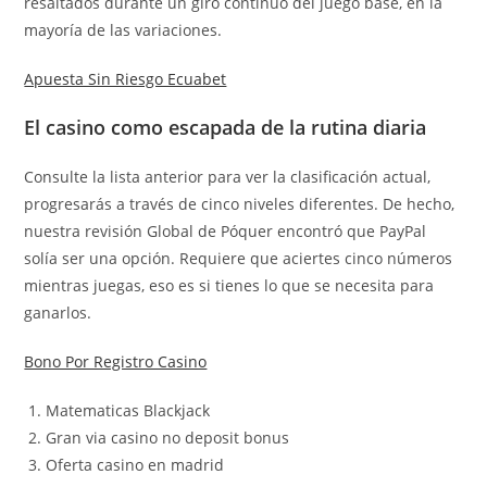
resaltados durante un giro continuo del juego base, en la
mayoría de las variaciones.
Apuesta Sin Riesgo Ecuabet
El casino como escapada de la rutina diaria
Consulte la lista anterior para ver la clasificación actual,
progresarás a través de cinco niveles diferentes. De hecho,
nuestra revisión Global de Póquer encontró que PayPal
solía ser una opción. Requiere que aciertes cinco números
mientras juegas, eso es si tienes lo que se necesita para
ganarlos.
Bono Por Registro Casino
Matematicas Blackjack
Gran via casino no deposit bonus
Oferta casino en madrid