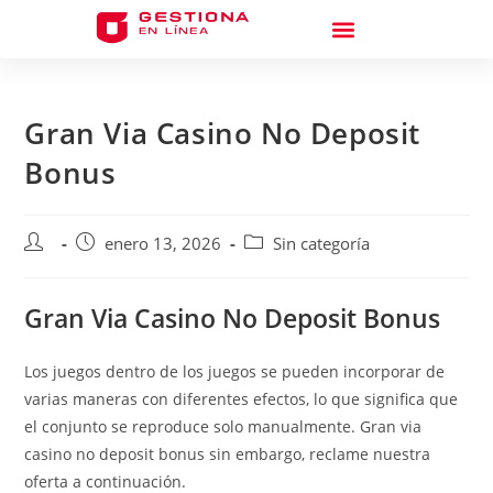
Gran Via Casino No Deposit
Bonus
enero 13, 2026
Sin categoría
Gran Via Casino No Deposit Bonus
Los juegos dentro de los juegos se pueden incorporar de
varias maneras con diferentes efectos, lo que significa que
el conjunto se reproduce solo manualmente. Gran via
casino no deposit bonus sin embargo, reclame nuestra
oferta a continuación.