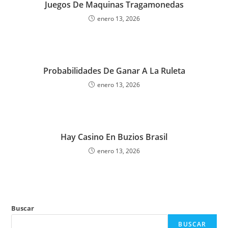
Juegos De Maquinas Tragamonedas
enero 13, 2026
Probabilidades De Ganar A La Ruleta
enero 13, 2026
Hay Casino En Buzios Brasil
enero 13, 2026
Buscar
BUSCAR