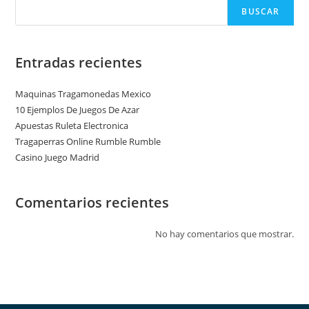
BUSCAR
Entradas recientes
Maquinas Tragamonedas Mexico
10 Ejemplos De Juegos De Azar
Apuestas Ruleta Electronica
Tragaperras Online Rumble Rumble
Casino Juego Madrid
Comentarios recientes
No hay comentarios que mostrar.