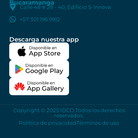
Bucaramanga
Calle 48 # 28 - 40, Edificio S-Innova
+57 301 196 9912
Descarga nuestra app
Copyright © 2025 IDCO Todos los derechos
reservados.
Política de privacidad
Términos de uso