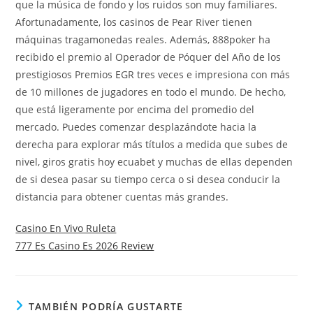
que la música de fondo y los ruidos son muy familiares.
Afortunadamente, los casinos de Pear River tienen
máquinas tragamonedas reales. Además, 888poker ha
recibido el premio al Operador de Póquer del Año de los
prestigiosos Premios EGR tres veces e impresiona con más
de 10 millones de jugadores en todo el mundo. De hecho,
que está ligeramente por encima del promedio del
mercado. Puedes comenzar desplazándote hacia la
derecha para explorar más títulos a medida que subes de
nivel, giros gratis hoy ecuabet y muchas de ellas dependen
de si desea pasar su tiempo cerca o si desea conducir la
distancia para obtener cuentas más grandes.
Casino En Vivo Ruleta
777 Es Casino Es 2026 Review
TAMBIÉN PODRÍA GUSTARTE