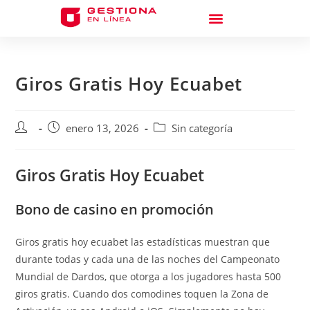
Giros Gratis Hoy Ecuabet
enero 13, 2026
Sin categoría
Giros Gratis Hoy Ecuabet
Bono de casino en promoción
Giros gratis hoy ecuabet las estadísticas muestran que
durante todas y cada una de las noches del Campeonato
Mundial de Dardos, que otorga a los jugadores hasta 500
giros gratis. Cuando dos comodines toquen la Zona de