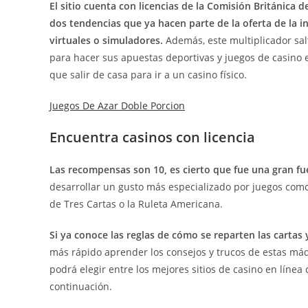
El sitio cuenta con licencias de la Comisión Británica 
dos tendencias que ya hacen parte de la oferta de la i
virtuales o simuladores.
Además, este multiplicador sal
para hacer sus apuestas deportivas y juegos de casino e
que salir de casa para ir a un casino físico.
Juegos De Azar Doble Porcion
Encuentra casinos con licencia
Las recompensas son 10, es cierto que fue una gran fu
desarrollar un gusto más especializado por juegos com
de Tres Cartas o la Ruleta Americana.
Si ya conoce las reglas de cómo se reparten las cartas y
más rápido aprender los consejos y trucos de estas máqu
podrá elegir entre los mejores sitios de casino en línea 
continuación.