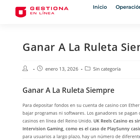
Inicio
Operació
Ganar A La Ruleta Si
enero 13, 2026
Sin categoría
Ganar A La Ruleta Siempre
Para depositar fondos en su cuenta de casino con Ether
bajar programas ni softwares. Los ganadores se pagan d
casinos en línea del Reino Unido.
UK Reels Casino es s
Intervision Gaming, como es el caso de PlaySunny cas
para usuarios a largo plazo, hay un número de diferente