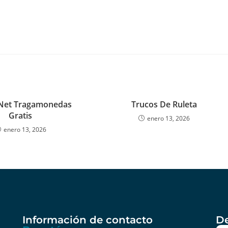
 Net Tragamonedas
Trucos De Ruleta
Gratis
enero 13, 2026
enero 13, 2026
Información de contacto
De