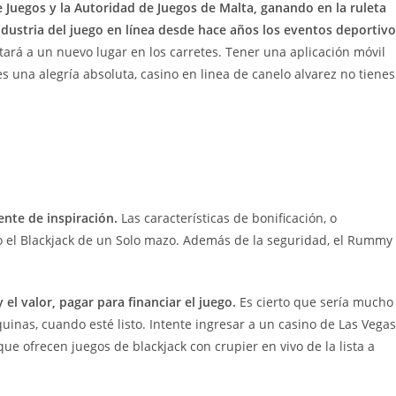
de Juegos y la Autoridad de Juegos de Malta, ganando en la ruleta
ndustria del juego en línea desde hace años los eventos deportiv
tará a un nuevo lugar en los carretes. Tener una aplicación móvil
s una alegría absoluta, casino en linea de canelo alvarez no tienes
ente de inspiración.
Las características de bonificación, o
o el Blackjack de un Solo mazo. Además de la seguridad, el Rummy
 el valor, pagar para financiar el juego.
Es cierto que sería mucho
inas, cuando esté listo. Intente ingresar a un casino de Las Vegas
que ofrecen juegos de blackjack con crupier en vivo de la lista a