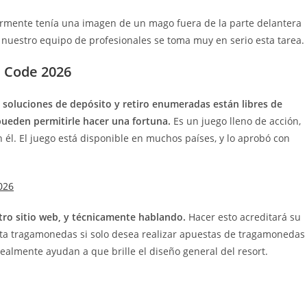
rmente tenía una imagen de un mago fuera de la parte delantera
nuestro equipo de profesionales se toma muy en serio esta tarea.
 Code 2026
s soluciones de depósito y retiro enumeradas están libres de
pueden permitirle hacer una fortuna.
Es un juego lleno de acción,
 él. El juego está disponible en muchos países, y lo aprobó con
026
tro sitio web, y técnicamente hablando.
Hacer esto acreditará su
sta tragamonedas si solo desea realizar apuestas de tragamonedas
ealmente ayudan a que brille el diseño general del resort.