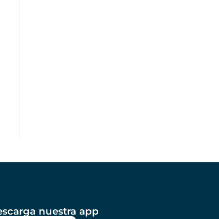
scarga nuestra app