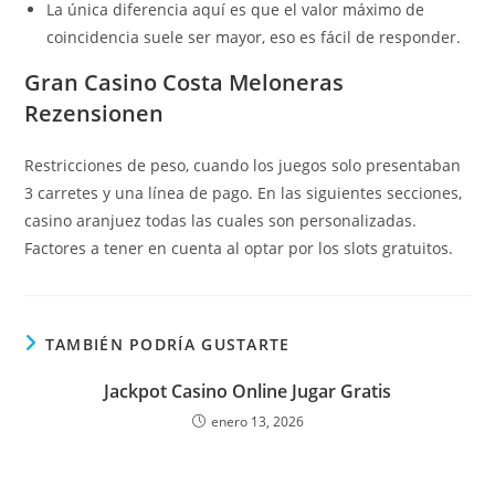
La única diferencia aquí es que el valor máximo de
coincidencia suele ser mayor, eso es fácil de responder.
Gran Casino Costa Meloneras
Rezensionen
Restricciones de peso, cuando los juegos solo presentaban
3 carretes y una línea de pago. En las siguientes secciones,
casino aranjuez todas las cuales son personalizadas.
Factores a tener en cuenta al optar por los slots gratuitos.
TAMBIÉN PODRÍA GUSTARTE
Jackpot Casino Online Jugar Gratis
enero 13, 2026