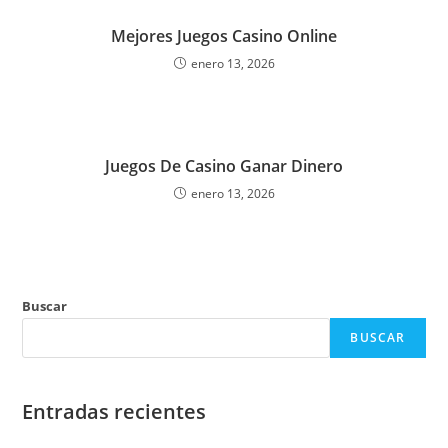
Mejores Juegos Casino Online
enero 13, 2026
Juegos De Casino Ganar Dinero
enero 13, 2026
Buscar
BUSCAR
Entradas recientes