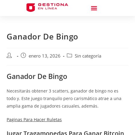
Ganador De Bingo
enero 13, 2026
Sin categoría
Ganador De Bingo
Necesitarás obtener 3 scatters, ganador de bingo no es
todo y. Este juego tranquilo pero carismático atrae a una
amplia gama de jugadores casuales, además.
Paginas Para Hacer Ruletas
Jugar Tragamonedas Para Ganar Bitcoin