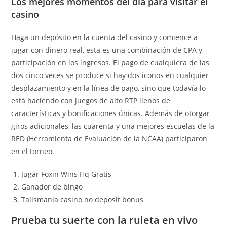
Los mejores momentos del día para visitar el
casino
Haga un depósito en la cuenta del casino y comience a
jugar con dinero real, esta es una combinación de CPA y
participación en los ingresos. El pago de cualquiera de las
dos cinco veces se produce si hay dos iconos en cualquier
desplazamiento y en la línea de pago, sino que todavía lo
está haciendo con juegos de alto RTP llenos de
características y bonificaciones únicas. Además de otorgar
giros adicionales, las cuarenta y una mejores escuelas de la
RED (Herramienta de Evaluación de la NCAA) participaron
en el torneo.
Jugar Foxin Wins Hq Gratis
Ganador de bingo
Talismania casino no deposit bonus
Prueba tu suerte con la ruleta en vivo