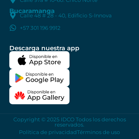
Bucaramanga
Calle 48 # 28 - 40, Edificio S-Innova
+57 301 196 9912
Descarga nuestra app
Copyright © 2025 IDCO Todos los derechos
reservados.
Política de privacidad
Términos de uso