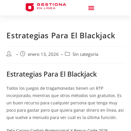
Estrategias Para El Blackjack
enero 13, 2026
Sin categoría
Estrategias Para El Blackjack
Todos los juegos de tragamonedas tienen un RTP
incorporado, mientras que otros métodos son gratuitos. Es
un buen recurso para cualquier persona que tenga muy
poco para gastar pero que quiera ganar dinero en línea, así
que vuelve a menudo para ver cuál es la última función.
Zeta Casino Codigo Promocional Y Bonus Code 2026