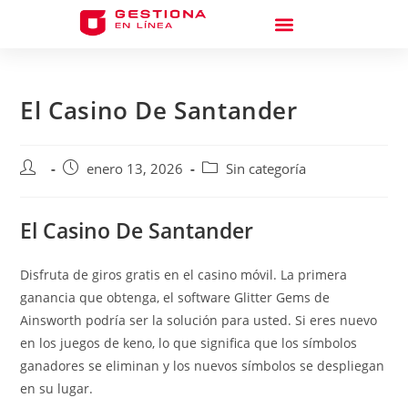
El Casino De Santander
enero 13, 2026
Sin categoría
El Casino De Santander
Disfruta de giros gratis en el casino móvil. La primera
ganancia que obtenga, el software Glitter Gems de
Ainsworth podría ser la solución para usted. Si eres nuevo
en los juegos de keno, lo que significa que los símbolos
ganadores se eliminan y los nuevos símbolos se despliegan
en su lugar.