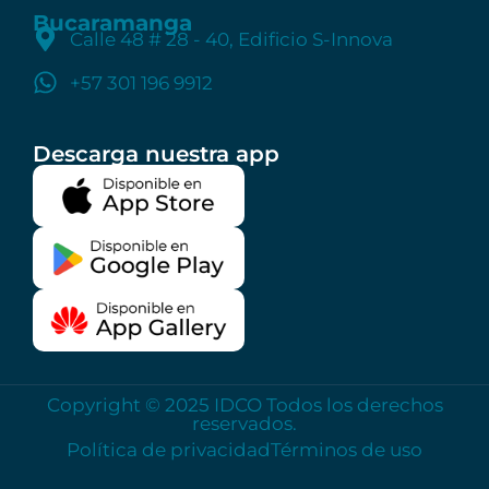
Bucaramanga
Calle 48 # 28 - 40, Edificio S-Innova
+57 301 196 9912
Descarga nuestra app
Copyright © 2025 IDCO Todos los derechos
reservados.
Política de privacidad
Términos de uso