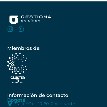
Miembros de:
Información de contacto
Bogotá
Calle 97a # 10-60. Chicó Norte