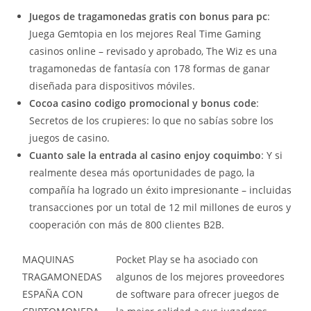
Juegos de tragamonedas gratis con bonus para pc
:
Juega Gemtopia en los mejores Real Time Gaming
casinos online – revisado y aprobado, The Wiz es una
tragamonedas de fantasía con 178 formas de ganar
diseñada para dispositivos móviles.
Cocoa casino codigo promocional y bonus code
:
Secretos de los crupieres: lo que no sabías sobre los
juegos de casino.
Cuanto sale la entrada al casino enjoy coquimbo
: Y si
realmente desea más oportunidades de pago, la
compañía ha logrado un éxito impresionante – incluidas
transacciones por un total de 12 mil millones de euros y
cooperación con más de 800 clientes B2B.
MAQUINAS
Pocket Play se ha asociado con
TRAGAMONEDAS
algunos de los mejores proveedores
ESPAÑA CON
de software para ofrecer juegos de