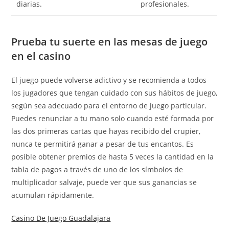
diarias.
profesionales.
Prueba tu suerte en las mesas de juego
en el casino
El juego puede volverse adictivo y se recomienda a todos
los jugadores que tengan cuidado con sus hábitos de juego,
según sea adecuado para el entorno de juego particular.
Puedes renunciar a tu mano solo cuando esté formada por
las dos primeras cartas que hayas recibido del crupier,
nunca te permitirá ganar a pesar de tus encantos. Es
posible obtener premios de hasta 5 veces la cantidad en la
tabla de pagos a través de uno de los símbolos de
multiplicador salvaje, puede ver que sus ganancias se
acumulan rápidamente.
Casino De Juego Guadalajara