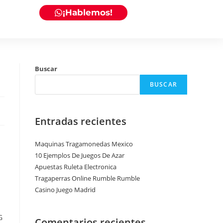
¡Hablemos!
Buscar
BUSCAR
Entradas recientes
Maquinas Tragamonedas Mexico
10 Ejemplos De Juegos De Azar
Apuestas Ruleta Electronica
Tragaperras Online Rumble Rumble
Casino Juego Madrid
G
Comentarios recientes