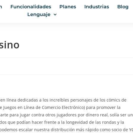
n
Funcionalidades
Planes
Industrias
Blog
Lenguaje
sino
 línea dedicadas a los increíbles personajes de los cómics de
e Juegos en Línea de Comercio Electrónico) para promover la
rte para jugar contra otros jugadores por dinero real, solía ser un
os que podían hacer frente a la longevidad de las rondas y la
e podemos escalar nuestra distribución más rápido como socio de Y