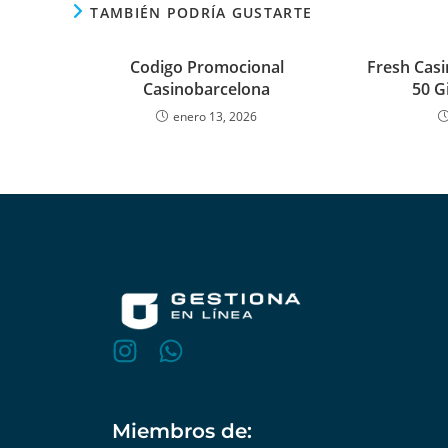
TAMBIÉN PODRÍA GUSTARTE
Codigo Promocional
Fresh Casi
Casinobarcelona
50 G
enero 13, 2026
Miembros de: