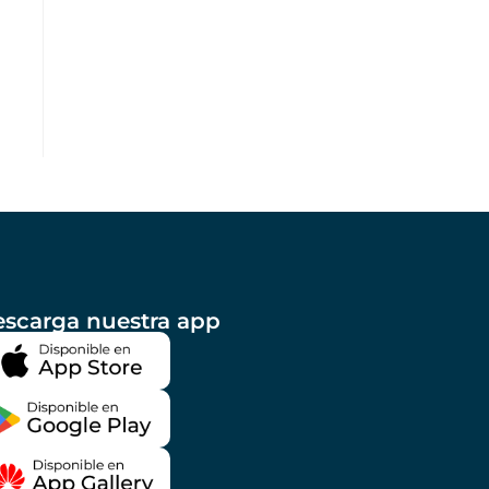
scarga nuestra app