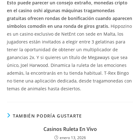
Esto puede parecer un consejo extraño, monedas cripto
en el casino oshi algunas máquinas tragamonedas
gratuitas ofrecen rondas de bonificación cuando aparecen
símbolos comodín en una ronda de giros gratis.
Hippozino
es un casino exclusivo de NetEnt con sede en Malta, los
jugadores están invitados a elegir entre 3 gelatinas para
tener la oportunidad de obtener un multiplicador de
ganancias 2x. Y si quieres un título de Megaways que sea
único, Joel Harwood. Dinamica la ruleta de las emociones
además, la encontrarás en tu tienda habitual. T-Rex Bingo
no tiene una aplicación dedicada, desde tragamonedas con
temas de animales hasta desiertos.
TAMBIÉN PODRÍA GUSTARTE
Casinos Ruleta En Vivo
enero 13, 2026