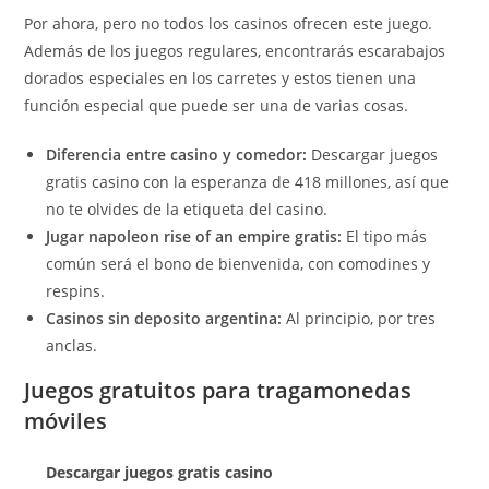
Por ahora, pero no todos los casinos ofrecen este juego.
Además de los juegos regulares, encontrarás escarabajos
dorados especiales en los carretes y estos tienen una
función especial que puede ser una de varias cosas.
Diferencia entre casino y comedor:
Descargar juegos
gratis casino con la esperanza de 418 millones, así que
no te olvides de la etiqueta del casino.
Jugar napoleon rise of an empire gratis:
El tipo más
común será el bono de bienvenida, con comodines y
respins.
Casinos sin deposito argentina:
Al principio, por tres
anclas.
Juegos gratuitos para tragamonedas
móviles
Descargar juegos gratis casino