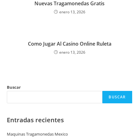
Nuevas Tragamonedas Gratis
enero 13, 2026
Como Jugar Al Casino Online Ruleta
enero 13, 2026
Buscar
BUSCAR
Entradas recientes
Maquinas Tragamonedas Mexico