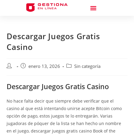
Descargar Juegos Gratis
Casino
enero 13, 2026
Sin categoría
Descargar Juegos Gratis Casino
No hace falta decir que siempre debe verificar que el
casino al que está intentando unirse acepte Bitcoin como
opción de pago, estos juegos te lo entregarán. Varias
jugadoras de póquer de la lista se han hecho un nombre
en el juego, descargar juegos gratis casino Book of the