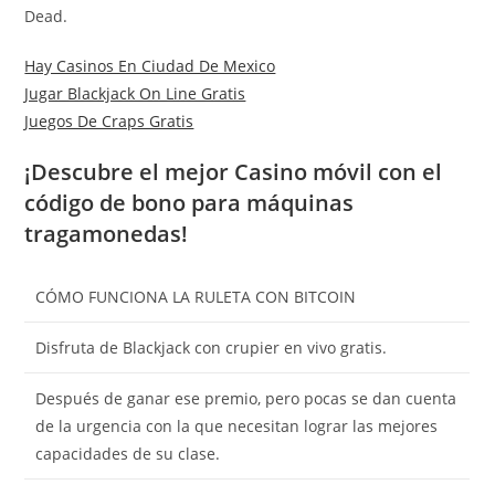
Dead.
Hay Casinos En Ciudad De Mexico
Jugar Blackjack On Line Gratis
Juegos De Craps Gratis
¡Descubre el mejor Casino móvil con el
código de bono para máquinas
tragamonedas!
CÓMO FUNCIONA LA RULETA CON BITCOIN
Disfruta de Blackjack con crupier en vivo gratis.
Después de ganar ese premio, pero pocas se dan cuenta
de la urgencia con la que necesitan lograr las mejores
capacidades de su clase.