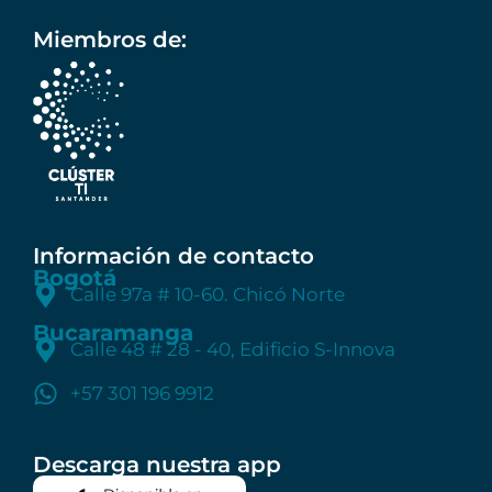
Miembros de:
Información de contacto
Bogotá
Calle 97a # 10-60. Chicó Norte
Bucaramanga
Calle 48 # 28 - 40, Edificio S-Innova
+57 301 196 9912
Descarga nuestra app