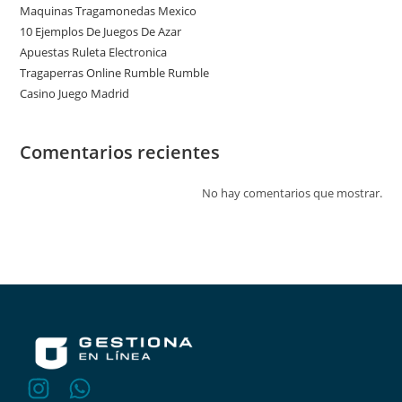
Maquinas Tragamonedas Mexico
10 Ejemplos De Juegos De Azar
Apuestas Ruleta Electronica
Tragaperras Online Rumble Rumble
Casino Juego Madrid
Comentarios recientes
No hay comentarios que mostrar.