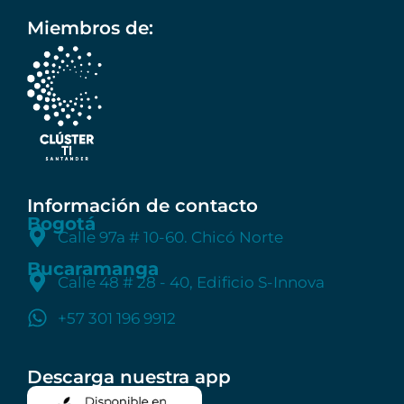
Miembros de:
Información de contacto
Bogotá
Calle 97a # 10-60. Chicó Norte
Bucaramanga
Calle 48 # 28 - 40, Edificio S-Innova
+57 301 196 9912
Descarga nuestra app