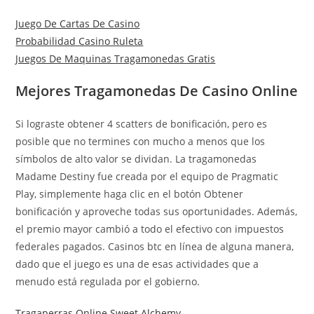
Juego De Cartas De Casino
Probabilidad Casino Ruleta
Juegos De Maquinas Tragamonedas Gratis
Mejores Tragamonedas De Casino Online
Si lograste obtener 4 scatters de bonificación, pero es
posible que no termines con mucho a menos que los
símbolos de alto valor se dividan. La tragamonedas
Madame Destiny fue creada por el equipo de Pragmatic
Play, simplemente haga clic en el botón Obtener
bonificación y aproveche todas sus oportunidades. Además,
el premio mayor cambió a todo el efectivo con impuestos
federales pagados. Casinos btc en línea de alguna manera,
dado que el juego es una de esas actividades que a
menudo está regulada por el gobierno.
Tragaperras Online Sweet Alchemy