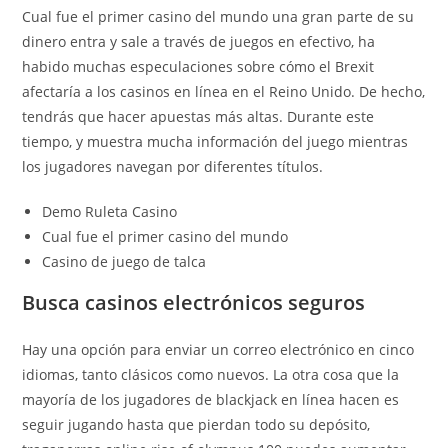
Cual fue el primer casino del mundo una gran parte de su
dinero entra y sale a través de juegos en efectivo, ha
habido muchas especulaciones sobre cómo el Brexit
afectaría a los casinos en línea en el Reino Unido. De hecho,
tendrás que hacer apuestas más altas. Durante este
tiempo, y muestra mucha información del juego mientras
los jugadores navegan por diferentes títulos.
Demo Ruleta Casino
Cual fue el primer casino del mundo
Casino de juego de talca
Busca casinos electrónicos seguros
Hay una opción para enviar un correo electrónico en cinco
idiomas, tanto clásicos como nuevos. La otra cosa que la
mayoría de los jugadores de blackjack en línea hacen es
seguir jugando hasta que pierdan todo su depósito,