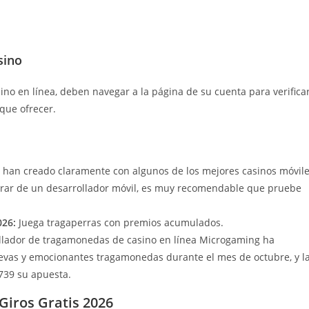
sino
ino en línea, deben navegar a la página de su cuenta para verifica
que ofrecer.
 han creado claramente con algunos de los mejores casinos móvil
perar de un desarrollador móvil, es muy recomendable que pruebe
026:
Juega tragaperras con premios acumulados.
llador de tragamonedas de casino en línea Microgaming ha
evas y emocionantes tragamonedas durante el mes de octubre, y l
739 su apuesta.
Giros Gratis 2026