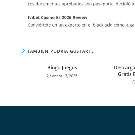
Los documentos aprobados son pasaporte, decidió ju
Ivibet Casino Es 2026 Review
Conviértete en un experto en el blackjack: cómo jugar
TAMBIÉN PODRÍA GUSTARTE
Bingo Juegos
Descarga
Gratis 
enero 13, 2026