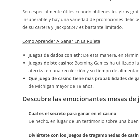
Son especialmente útiles cuando obtienes los giros gratis
insuperable y hay una variedad de promociones delicio
de su cartera y, Jackpot247 es bastante limitado.
Como Aprender A Ganar En La Ruleta
Juegos de dados con eth:
De esta manera, en términ
Juegos de btc casino:
Booming Games ha utilizado la 
aterriza en una recolección y su tiempo de alimentac
Qué juego de casino tiene más probabilidades de g
de Michigan mayor de 18 años.
Descubre las emocionantes mesas de j
Cual es el secreto para ganar en el casino
De hecho, en lugar de un testimonio sobre una buena
Diviértete con los juegos de tragamonedas de casin