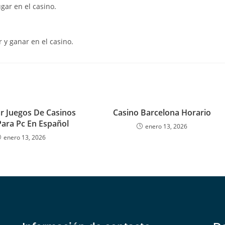
gar en el casino.
 y ganar en el casino.
r Juegos De Casinos
Casino Barcelona Horario
Para Pc En Español
enero 13, 2026
enero 13, 2026