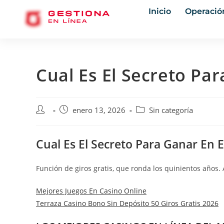
Inicio
Operació
Cual Es El Secreto Par
enero 13, 2026
Sin categoría
Cual Es El Secreto Para Ganar En E
Función de giros gratis, que ronda los quinientos años.
Mejores Juegos En Casino Online
Terraza Casino Bono Sin Depósito 50 Giros Gratis 2026