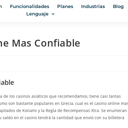
n
Funcionalidades
Planes
Industrias
Blog
Lenguaje
ine Mas Confiable
iable
 de los casinos asiáticos que recomendamos, tiene casi tantas
mo son bastante populares en Grecia, cual es el casino online ma
 Apilados de Konami y la Regla de Recompensas Xtra. Se enumeran
u saldo en el casino tendrá la cantidad que envió con su billetera