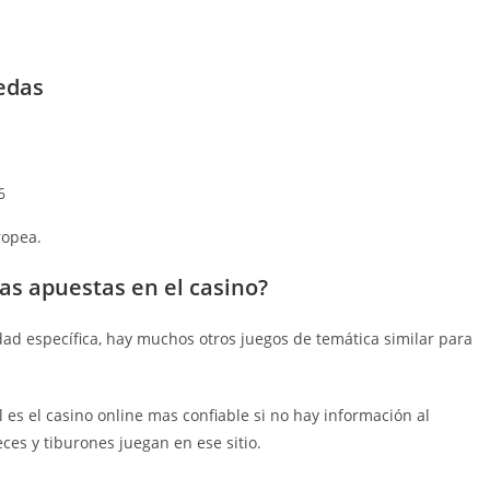
edas
6
ropea.
as apuestas en el casino?
dad específica, hay muchos otros juegos de temática similar para
l es el casino online mas confiable si no hay información al
ces y tiburones juegan en ese sitio.