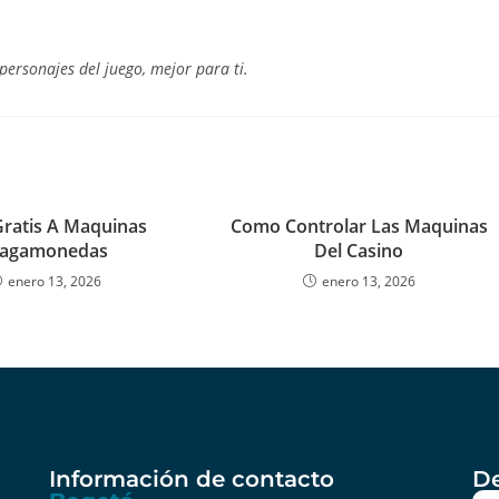
personajes del juego, mejor para ti.
Gratis A Maquinas
Como Controlar Las Maquinas
ragamonedas
Del Casino
enero 13, 2026
enero 13, 2026
Información de contacto
De