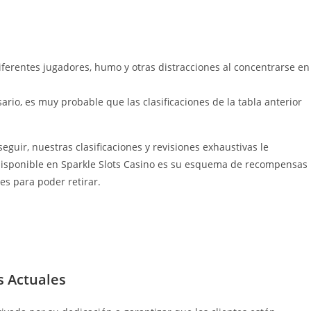
iferentes jugadores, humo y otras distracciones al concentrarse en
rio, es muy probable que las clasificaciones de la tabla anterior
eguir, nuestras clasificaciones y revisiones exhaustivas le
 disponible en Sparkle Slots Casino es su esquema de recompensas
es para poder retirar.
s Actuales