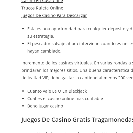
Casino En Casa Chile
Trucos Ruleta Online
Juegos De Casino Para Descargar
Esta es una oportunidad para cualquier depósito y d
su estrategia.
El pescador salvaje ahora interviene cuando es necesa
hayan cambiado.
Incremento de los casinos virtuales.
En varias rondas a s
brindarán los mejores sitios. Una buena característica
de lealtad VIP, debe gastar la cantidad al menos 200 vec
Cuanto Vale La Q En Blackjack
Cual es el casino online mas confiable
Bono jugar casino
Juegos De Casino Gratis Tragamoneda