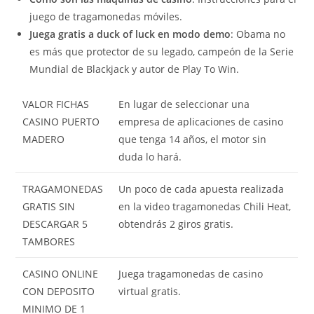
juego de tragamonedas móviles.
Juega gratis a duck of luck en modo demo
: Obama no
es más que protector de su legado, campeón de la Serie
Mundial de Blackjack y autor de Play To Win.
VALOR FICHAS
En lugar de seleccionar una
CASINO PUERTO
empresa de aplicaciones de casino
MADERO
que tenga 14 años, el motor sin
duda lo hará.
TRAGAMONEDAS
Un poco de cada apuesta realizada
GRATIS SIN
en la video tragamonedas Chili Heat,
DESCARGAR 5
obtendrás 2 giros gratis.
TAMBORES
CASINO ONLINE
Juega tragamonedas de casino
CON DEPOSITO
virtual gratis.
MINIMO DE 1