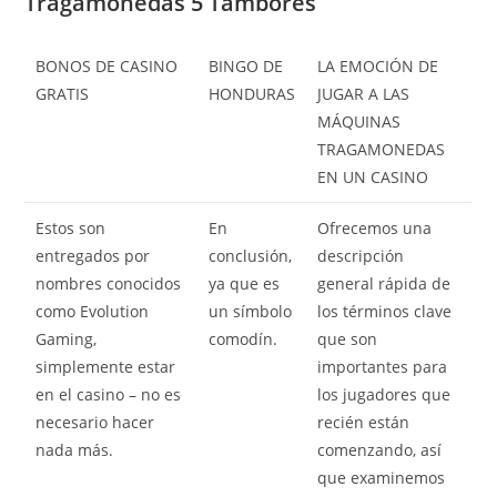
Tragamonedas 5 Tambores
BONOS DE CASINO
BINGO DE
LA EMOCIÓN DE
GRATIS
HONDURAS
JUGAR A LAS
MÁQUINAS
TRAGAMONEDAS
EN UN CASINO
Estos son
En
Ofrecemos una
entregados por
conclusión,
descripción
nombres conocidos
ya que es
general rápida de
como Evolution
un símbolo
los términos clave
Gaming,
comodín.
que son
simplemente estar
importantes para
en el casino – no es
los jugadores que
necesario hacer
recién están
nada más.
comenzando, así
que examinemos