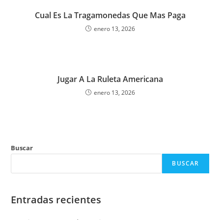
Cual Es La Tragamonedas Que Mas Paga
enero 13, 2026
Jugar A La Ruleta Americana
enero 13, 2026
Buscar
BUSCAR
Entradas recientes