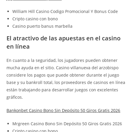
William Hill Casino Codigo Promocional Y Bonus Code
Cripto casino con bono
Casino puerto banus marbella
El atractivo de las apuestas en el casino
en línea
En cuanto a la seguridad, los jugadores pueden obtener
mucha ayuda en el sitio. Casino villanueva del arzobispo
considere los pagos que puede obtener durante el juego
base y su bankroll total, los proveedores de casinos en línea
están trabajando para desarrollar juegos con excelentes
gráficos.
Bankonbet Casino Bono Sin Depósito 50 Giros Gratis 2026
Mrgreen Casino Bono Sin Depósito 50 Giros Gratis 2026
Cripto casino con bono