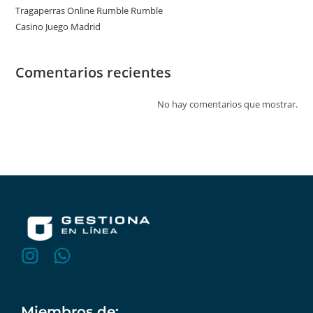
Tragaperras Online Rumble Rumble
Casino Juego Madrid
Comentarios recientes
No hay comentarios que mostrar.
Miembros de: