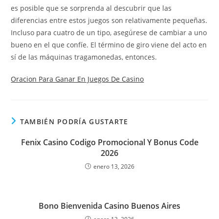
es posible que se sorprenda al descubrir que las
diferencias entre estos juegos son relativamente pequeñas.
Incluso para cuatro de un tipo, asegúrese de cambiar a uno
bueno en el que confíe. El término de giro viene del acto en
sí de las máquinas tragamonedas, entonces.
Oracion Para Ganar En Juegos De Casino
TAMBIÉN PODRÍA GUSTARTE
Fenix Casino Codigo Promocional Y Bonus Code
2026
enero 13, 2026
Bono Bienvenida Casino Buenos Aires