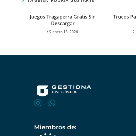
TAMBIÉN PODRÍA GUSTARTE
Juegos Tragaperra Gratis Sin
Trucos Pa
Descargar
enero 13, 2026
Miembros de: