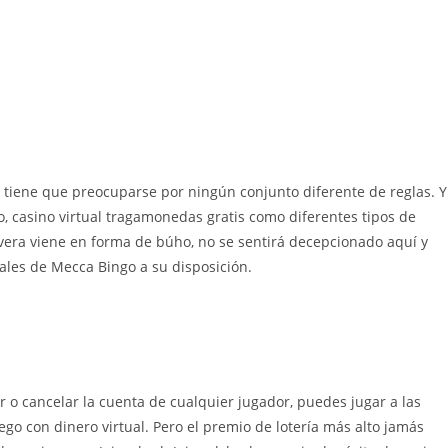
 tiene que preocuparse por ningún conjunto diferente de reglas. Y
 casino virtual tragamonedas gratis como diferentes tipos de
avera viene en forma de búho, no se sentirá decepcionado aquí y
les de Mecca Bingo a su disposición.
 o cancelar la cuenta de cualquier jugador, puedes jugar a las
go con dinero virtual. Pero el premio de lotería más alto jamás