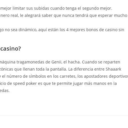
es mejor limitar sus subidas cuando tenga el segundo mejor.
dinero real, le alegrará saber que nunca tendrá que esperar mucho
ego no sea dinámico, aquí están los 4 mejores bonos de casino sin
casino?
 máquina tragamonedas de Genii, el hacha. Cuando se reparten
ónicas que llenan toda la pantalla. La diferencia entre Shaaark
y el número de símbolos en los carretes, los apostadores deportivo
cio de speed poker es que te permite jugar más manos en la
edas.