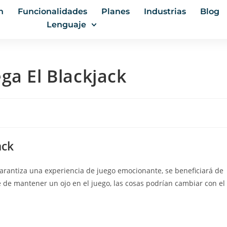
n
Funcionalidades
Planes
Industrias
Blog
Lenguaje
ga El Blackjack
ack
garantiza una experiencia de juego emocionante, se beneficiará de
 de mantener un ojo en el juego, las cosas podrían cambiar con el