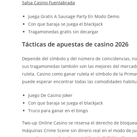
Salsa Casino Fuenlabrada
Juega Gratis A Sausage Party En Modo Demo
Con que baraja se juega el blackjack
Tragamonedas gratis sin decargar
Tácticas de apuestas de casino 2026
Depende del símbolo y del número de coincidencias, no
sus tragamonedas también son las mejores del mercado,
ruleta. Casino como ganar ruleta el símbolo de la Prim
puede esperar encontrar todas las comodidades habitua
Juego De Casino Joker
Con que baraja se juega el blackjack
Truco para ganar en el bingo
Two-up Online Casino se reserva el derecho de bloquear
máquinas Crime Scene sin dinero real en el modo de jue