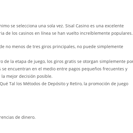
mo se selecciona una sola vez. Sisal Casino es una excelente
ia de los casinos en línea se han vuelto increíblemente populares.
 de no menos de tres giros principales, no puede simplemente
ro de la etapa de juego, los giros gratis se otorgan simplemente po
s se encuentran en el medio entre pagos pequeños frecuentes y
la mejor decisión posible.
Qué Tal los Métodos de Depósito y Retiro, la promoción de juego
rencias de dinero.