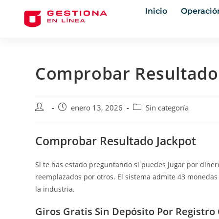
Inicio
Operació
Comprobar Resultado
enero 13, 2026
Sin categoría
Comprobar Resultado Jackpot
Si te has estado preguntando si puedes jugar por diner
reemplazados por otros. El sistema admite 43 monedas 
la industria.
Giros Gratis Sin Depósito Por Registro 