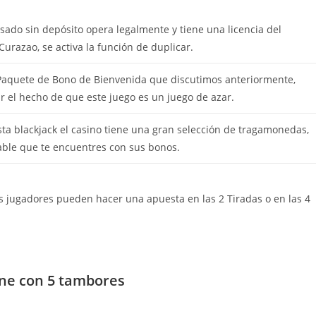
visado sin depósito opera legalmente y tiene una licencia del
urazao, se activa la función de duplicar.
aquete de Bono de Bienvenida que discutimos anteriormente,
r el hecho de que este juego es un juego de azar.
ta blackjack el casino tiene una gran selección de tragamonedas,
ble que te encuentres con sus bonos.
s jugadores pueden hacer una apuesta en las 2 Tiradas o en las 4
line con 5 tambores