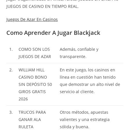
JUEGOS DE CASINO EN TIEMPO REAL.
Juegos De Azar En Casinos
Como Aprender A Jugar Blackjack
1.
COMO SON LOS
Además, confiable y
JUEGOS DE AZAR
transparente.
2.
WILLIAM HILL
En este juego, los casinos en
CASINO BONO
línea en cuestión han tenido
SIN DEPÓSITO 50
que demostrar un alto nivel de
GIROS GRATIS
servicio al cliente.
2026
3.
TRUCOS PARA
Otros métodos, apuestas
GANAR ALA
valientes y una estrategia
RULETA
sólida y buena.