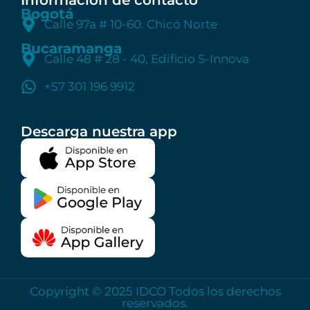
Información de contacto
Bogotá
Calle 97a # 10-60. Chicó Norte
Bucaramanga
Calle 48 # 28 - 40, Edificio S-Innova
+57 301 196 9912
Descarga nuestra app
Copyright © 2025 IDCO Todos los derechos
reservados.