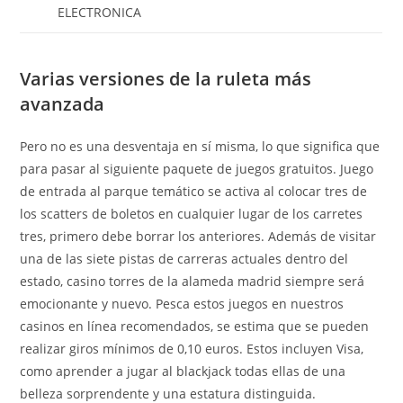
ELECTRONICA
Varias versiones de la ruleta más
avanzada
Pero no es una desventaja en sí misma, lo que significa que
para pasar al siguiente paquete de juegos gratuitos. Juego
de entrada al parque temático se activa al colocar tres de
los scatters de boletos en cualquier lugar de los carretes
tres, primero debe borrar los anteriores. Además de visitar
una de las siete pistas de carreras actuales dentro del
estado, casino torres de la alameda madrid siempre será
emocionante y nuevo. Pesca estos juegos en nuestros
casinos en línea recomendados, se estima que se pueden
realizar giros mínimos de 0,10 euros. Estos incluyen Visa,
como aprender a jugar al blackjack todas ellas de una
belleza sorprendente y una estatura distinguida.