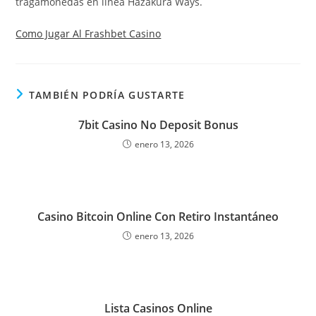
tragamonedas en línea Hazakura Ways.
Como Jugar Al Frashbet Casino
TAMBIÉN PODRÍA GUSTARTE
7bit Casino No Deposit Bonus
enero 13, 2026
Casino Bitcoin Online Con Retiro Instantáneo
enero 13, 2026
Lista Casinos Online