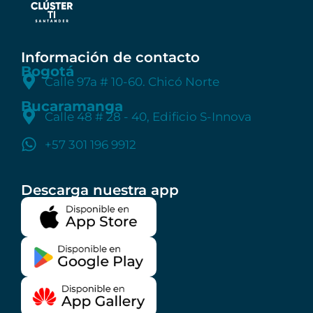
Información de contacto
Bogotá
Calle 97a # 10-60. Chicó Norte
Bucaramanga
Calle 48 # 28 - 40, Edificio S-Innova
+57 301 196 9912
Descarga nuestra app