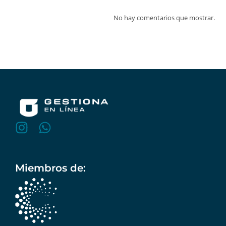
No hay comentarios que mostrar.
Miembros de: