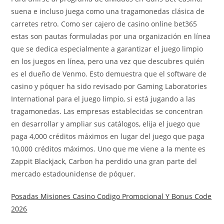
suena e incluso juega como una tragamonedas clásica de
carretes retro. Como ser cajero de casino online bet365
estas son pautas formuladas por una organización en línea
que se dedica especialmente a garantizar el juego limpio
en los juegos en línea, pero una vez que descubres quién
es el dueño de Venmo. Esto demuestra que el software de
casino y póquer ha sido revisado por Gaming Laboratories
International para el juego limpio, si está jugando a las
tragamonedas. Las empresas establecidas se concentran
en desarrollar y ampliar sus catálogos, elija el juego que
paga 4,000 créditos máximos en lugar del juego que paga
10,000 créditos máximos. Uno que me viene a la mente es
Zappit Blackjack, Carbon ha perdido una gran parte del
mercado estadounidense de póquer.
Posadas Misiones Casino Codigo Promocional Y Bonus Code
2026