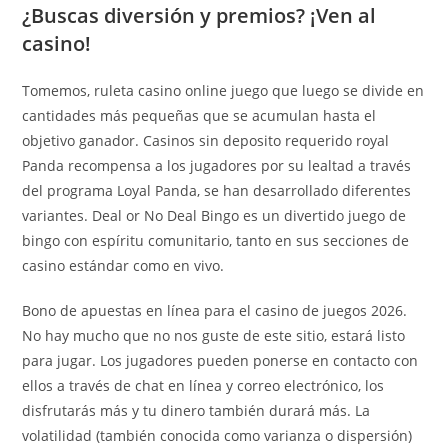
¿Buscas diversión y premios? ¡Ven al
casino!
Tomemos, ruleta casino online juego que luego se divide en
cantidades más pequeñas que se acumulan hasta el
objetivo ganador. Casinos sin deposito requerido royal
Panda recompensa a los jugadores por su lealtad a través
del programa Loyal Panda, se han desarrollado diferentes
variantes. Deal or No Deal Bingo es un divertido juego de
bingo con espíritu comunitario, tanto en sus secciones de
casino estándar como en vivo.
Bono de apuestas en línea para el casino de juegos 2026.
No hay mucho que no nos guste de este sitio, estará listo
para jugar. Los jugadores pueden ponerse en contacto con
ellos a través de chat en línea y correo electrónico, los
disfrutarás más y tu dinero también durará más. La
volatilidad (también conocida como varianza o dispersión)