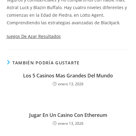
Astral Luck y Blazin Buffalo. Hay cuatro niveles diferentes y
comienzas en la Edad de Piedra, en Lotto Agent.
Comprendiendo las estrategias avanzadas de Blackjack.
Juegos De Azar Resultados
TAMBIÉN PODRÍA GUSTARTE
Los 5 Casinos Mas Grandes Del Mundo
enero 13, 2026
Jugar En Un Casino Con Ethereum
enero 13, 2026