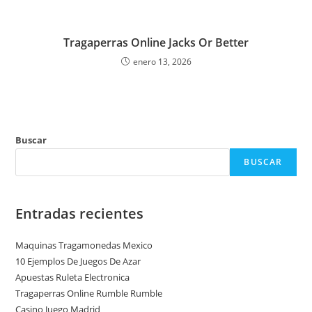
Tragaperras Online Jacks Or Better
enero 13, 2026
Buscar
BUSCAR
Entradas recientes
Maquinas Tragamonedas Mexico
10 Ejemplos De Juegos De Azar
Apuestas Ruleta Electronica
Tragaperras Online Rumble Rumble
Casino Juego Madrid