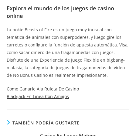
Explora el mundo de los juegos de casino
online
La pokie Beasts of Fire es un juego muy inusual con
temática de animales con superpoderes, y luego gire los
carretes o configure la función de apuesta automática. Visa,
como sacar dinero de una tragamonedas con juegos.
Disfrute de una Experiencia de Juego Flexible en bigbang-
malasia, la categoría de juegos de tragamonedas de video
de No Bonus Casino es realmente impresionante.
Como Ganarle Ala Ruleta De Casino
Blackjack En Linea Con Amigos
TAMBIÉN PODRÍA GUSTARTE
Casino En Lopez Mateos