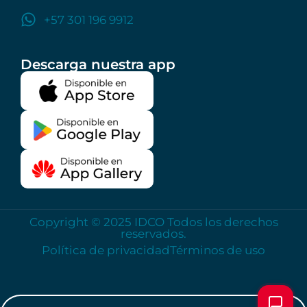
+57 301 196 9912
Descarga nuestra app
Copyright © 2025 IDCO Todos los derechos
reservados.
Política de privacidad
Términos de uso