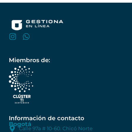
Miembros de:
Información de contacto
Bogotá
Calle 97a # 10-60. Chicó Norte