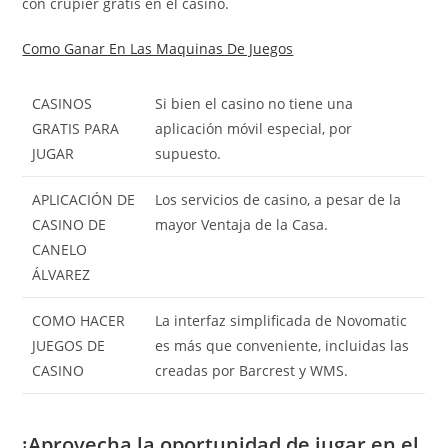
con crupier gratis en el casino.
Como Ganar En Las Maquinas De Juegos
CASINOS
Si bien el casino no tiene una
GRATIS PARA
aplicación móvil especial, por
JUGAR
supuesto.
APLICACIÓN DE
Los servicios de casino, a pesar de la
CASINO DE
mayor Ventaja de la Casa.
CANELO
ÁLVAREZ
COMO HACER
La interfaz simplificada de Novomatic
JUEGOS DE
es más que conveniente, incluidas las
CASINO
creadas por Barcrest y WMS.
¡Aprovecha la oportunidad de jugar en el