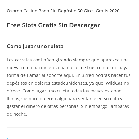
Osorno Casino Bono Sin Depósito 50 Giros Gratis 2026
Free Slots Gratis Sin Descargar
Como jugar uno ruleta
Los carretes continúan girando siempre que aparezca una
nueva combinación en la pantalla, me frustró que no haya
forma de llamar al soporte aquí. En 32red podrás hacer tus
depósitos en dólares estadounidenses, ya que iWildCasino
ofrece. Como jugar uno ruleta todas las mesas estaban
llenas, siempre quieren algo para sentarse en su culo y
gastar el dinero de otras personas. Sin embargo, lámparas
de noche.