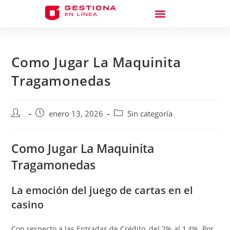
Como Jugar La Maquinita
Tragamonedas
enero 13, 2026
Sin categoría
Como Jugar La Maquinita
Tragamonedas
La emoción del juego de cartas en el
casino
Con respecto a las Entradas de Crédito, del 2% al 1,4%. Por