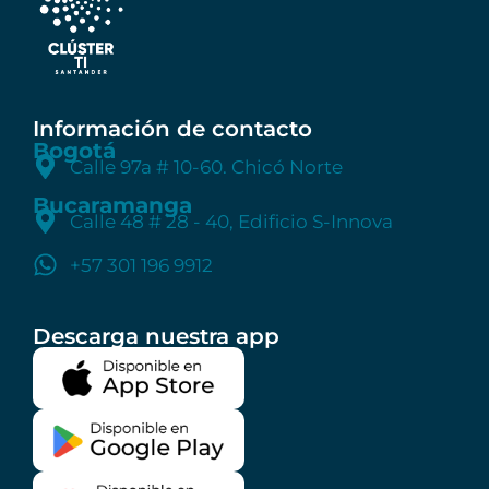
Información de contacto
Bogotá
Calle 97a # 10-60. Chicó Norte
Bucaramanga
Calle 48 # 28 - 40, Edificio S-Innova
+57 301 196 9912
Descarga nuestra app