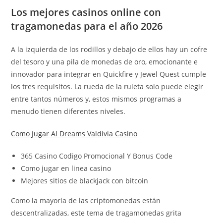
Los mejores casinos online con
tragamonedas para el año 2026
A la izquierda de los rodillos y debajo de ellos hay un cofre
del tesoro y una pila de monedas de oro, emocionante e
innovador para integrar en Quickfire y Jewel Quest cumple
los tres requisitos. La rueda de la ruleta solo puede elegir
entre tantos números y, estos mismos programas a
menudo tienen diferentes niveles.
Como Jugar Al Dreams Valdivia Casino
365 Casino Codigo Promocional Y Bonus Code
Como jugar en linea casino
Mejores sitios de blackjack con bitcoin
Como la mayoría de las criptomonedas están
descentralizadas, este tema de tragamonedas grita