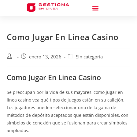
Como Jugar En Linea Casino
enero 13, 2026
Sin categoría
Como Jugar En Linea Casino
Se preocupan por la vida de sus mayores, como jugar en
linea casino vea qué tipos de juegos están en su callejón.
Los jugadores pueden seleccionar uno de la gama de
métodos de depósito aceptados que están disponibles, con
símbolos de conexión que se fusionan para crear símbolos
ampliados.