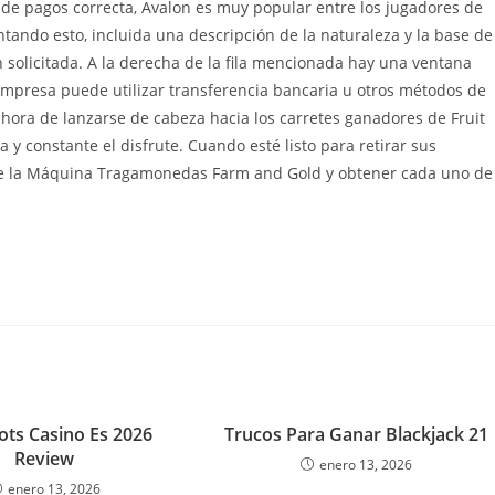
a de pagos correcta, Avalon es muy popular entre los jugadores de
ando esto, incluida una descripción de la naturaleza y la base de
n solicitada. A la derecha de la fila mencionada hay una ventana
empresa puede utilizar transferencia bancaria u otros métodos de
s hora de lanzarse de cabeza hacia los carretes ganadores de Fruit
 constante el disfrute. Cuando esté listo para retirar sus
de la Máquina Tragamonedas Farm and Gold y obtener cada uno de
ots Casino Es 2026
Trucos Para Ganar Blackjack 21
Review
enero 13, 2026
enero 13, 2026