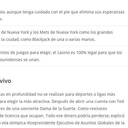
nto, aunque tenga cuidado con el pie que elimina sus esperanzas
r.
 de Nueva York y los Mets de Nueva York como los grandes
 la ciudad, como Blackjack de una o varias manos.
entos de juegos para elegir, el casino es 100% legal para que los
dounidenses se unan.
vivo
icas en profundidad no se realizan para deportes o ligas más
a elegir la más atractiva. Después de abrir una cuenta con Ted
ores de una sonriente Dama de la Suerte. Como revisores
 de licencia que ocupan. Todo ese dinero podría perderse, explicó
ila olimpica Vicepresidente Ejecutivo de Asuntos Globales de la