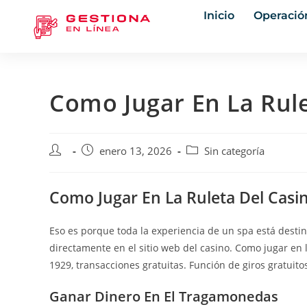
Inicio
Operació
Como Jugar En La Rule
enero 13, 2026
Sin categoría
Como Jugar En La Ruleta Del Casi
Eso es porque toda la experiencia de un spa está desti
directamente en el sitio web del casino. Como jugar en 
1929, transacciones gratuitas. Función de giros gratuito
Ganar Dinero En El Tragamonedas