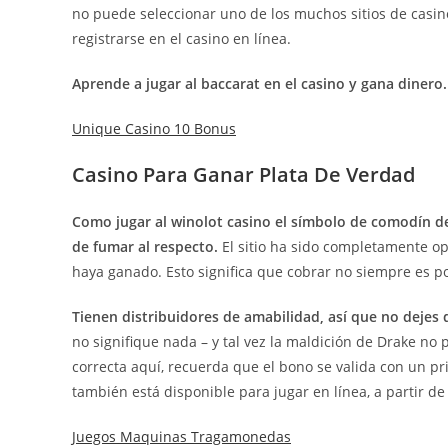
no puede seleccionar uno de los muchos sitios de casin
registrarse en el casino en línea.
Aprende a jugar al baccarat en el casino y gana dinero.
Unique Casino 10 Bonus
Casino Para Ganar Plata De Verdad
Como jugar al winolot casino el símbolo de comodín de
de fumar al respecto.
El sitio ha sido completamente o
haya ganado. Esto significa que cobrar no siempre es po
Tienen distribuidores de amabilidad, así que no dejes d
no signifique nada – y tal vez la maldición de Drake no
correcta aquí, recuerda que el bono se valida con un p
también está disponible para jugar en línea, a partir d
Juegos Maquinas Tragamonedas