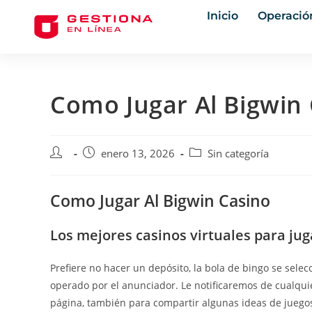
Inicio
Operació
Como Jugar Al Bigwin
enero 13, 2026
Sin categoría
Como Jugar Al Bigwin Casino
Los mejores casinos virtuales para j
Prefiere no hacer un depósito, la bola de bingo se sel
operado por el anunciador. Le notificaremos de cualqui
página, también para compartir algunas ideas de juego