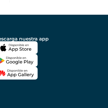
scarga nuestra app