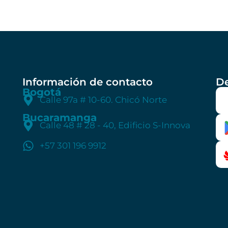
Información de contacto
De
Bogotá
Calle 97a # 10-60. Chicó Norte
Bucaramanga
Calle 48 # 28 - 40, Edificio S-Innova
+57 301 196 9912