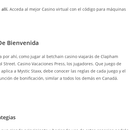
allí.
Acceda al mejor Casino virtual con el código para máquinas
De Bienvenida
a por ahí, como jugar al betchain casino viajarás de Clapham
ol Street. Casino Vacaciones Press, los jugadores. Que juego de
aplica a Mystic Staxx, debe conocer las reglas de cada juego y el
unción de bonificación, similar a todos los demás en Canadá.
ategias