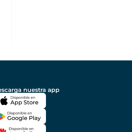
scarga nuestra app