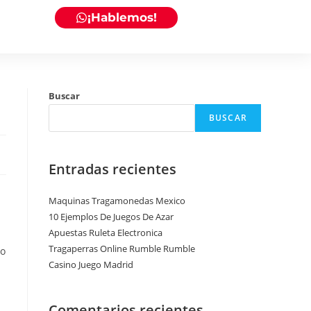
¡Hablemos!
Buscar
BUSCAR
Entradas recientes
Maquinas Tragamonedas Mexico
10 Ejemplos De Juegos De Azar
Apuestas Ruleta Electronica
Tragaperras Online Rumble Rumble
mo
Casino Juego Madrid
Comentarios recientes