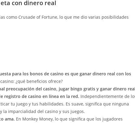
eta con dinero real
 como Crusade of Fortune, lo que me dio varias posibilidades
uesta para los bonos de casino es que ganar dinero real con los
 casino: ¿qué beneficios ofrece?
pal preocupación del casino, jugar bingo gratis y ganar dinero rea
registro de casino en línea en la red.
Independientemente de lo
car tu juego y tus habilidades. Es suave, significa que ninguna
 la imparcialidad del casino y sus juegos.
nto ama.
En Monkey Money, lo que significa que los jugadores