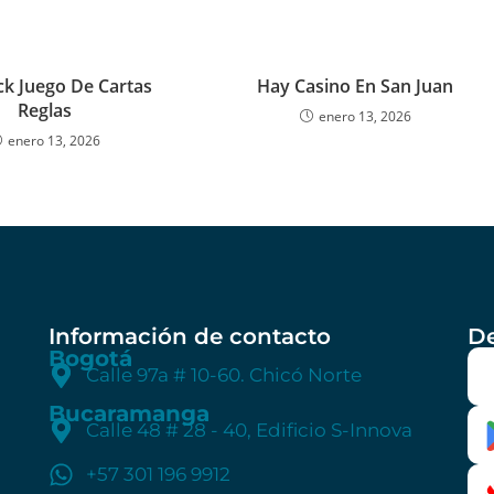
ck Juego De Cartas
Hay Casino En San Juan
Reglas
enero 13, 2026
enero 13, 2026
Información de contacto
De
Bogotá
Calle 97a # 10-60. Chicó Norte
Bucaramanga
Calle 48 # 28 - 40, Edificio S-Innova
+57 301 196 9912