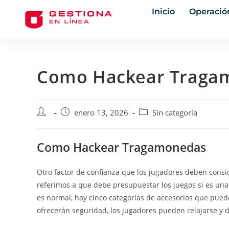
Inicio
Operació
Como Hackear Traga
enero 13, 2026
Sin categoría
Como Hackear Tragamonedas
Otro factor de confianza que los jugadores deben consi
referimos a que debe presupuestar los juegos si es un
es normal, hay cinco categorías de accesorios que pu
ofrecerán seguridad, los jugadores pueden relajarse y 