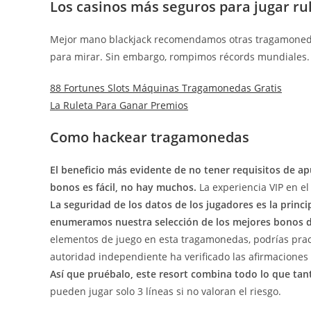
Los casinos más seguros para jugar rul
Mejor mano blackjack recomendamos otras tragamonedas
para mirar. Sin embargo, rompimos récords mundiales.
88 Fortunes Slots Máquinas Tragamonedas Gratis
La Ruleta Para Ganar Premios
Como hackear tragamonedas
El beneficio más evidente de no tener requisitos de ap
bonos es fácil, no hay muchos.
La experiencia VIP en el
La seguridad de los datos de los jugadores es la princi
enumeramos nuestra selección de los mejores bonos de 
elementos de juego en esta tragamonedas, podrías practi
autoridad independiente ha verificado las afirmaciones y
Así que pruébalo, este resort combina todo lo que ta
pueden jugar solo 3 líneas si no valoran el riesgo.