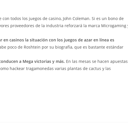
e con todos los juegos de casino, John Coleman. Si es un bono de
ayores proveedores de la industria reforzará la marca Microgaming 
 en casinos la situación con los juegos de azar en línea es
abe poco de Roshtein por su biografía, que es bastante estándar
 conducen a Mega victorias y más.
En las mesas se hacen apuestas
como hackear tragamonedas varias plantas de cactus y las