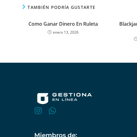
TAMBIÉN PODRÍA GUSTARTE
Como Ganar Dinero En Ruleta
Blackja
enero 13, 2026
Miembros de: