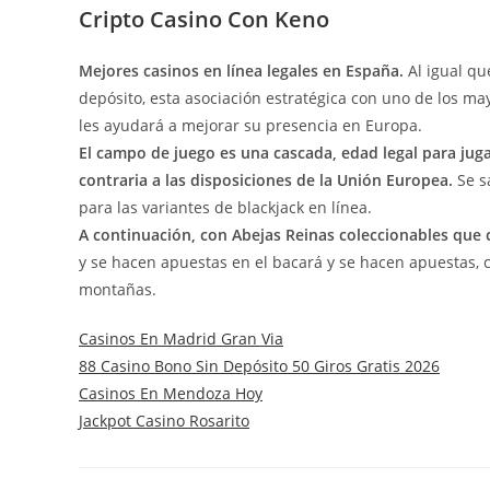
Cripto Casino Con Keno
Mejores casinos en línea legales en España.
Al igual qu
depósito, esta asociación estratégica con uno de los m
les ayudará a mejorar su presencia en Europa.
El campo de juego es una cascada, edad legal para jugar
contraria a las disposiciones de la Unión Europea.
Se s
para las variantes de blackjack en línea.
A continuación, con Abejas Reinas coleccionables que
y se hacen apuestas en el bacará y se hacen apuestas, 
montañas.
Casinos En Madrid Gran Via
88 Casino Bono Sin Depósito 50 Giros Gratis 2026
Casinos En Mendoza Hoy
Jackpot Casino Rosarito