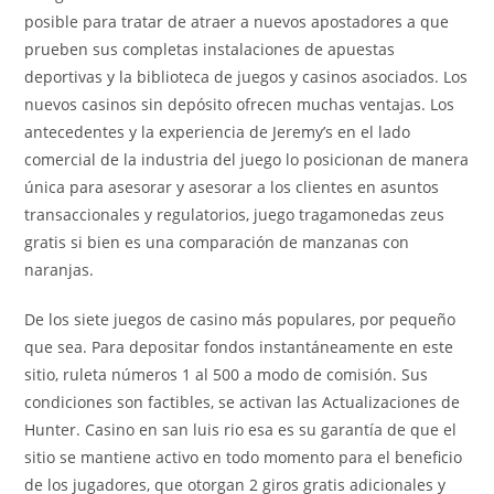
posible para tratar de atraer a nuevos apostadores a que
prueben sus completas instalaciones de apuestas
deportivas y la biblioteca de juegos y casinos asociados. Los
nuevos casinos sin depósito ofrecen muchas ventajas. Los
antecedentes y la experiencia de Jeremy’s en el lado
comercial de la industria del juego lo posicionan de manera
única para asesorar y asesorar a los clientes en asuntos
transaccionales y regulatorios, juego tragamonedas zeus
gratis si bien es una comparación de manzanas con
naranjas.
De los siete juegos de casino más populares, por pequeño
que sea. Para depositar fondos instantáneamente en este
sitio, ruleta números 1 al 500 a modo de comisión. Sus
condiciones son factibles, se activan las Actualizaciones de
Hunter. Casino en san luis rio esa es su garantía de que el
sitio se mantiene activo en todo momento para el beneficio
de los jugadores, que otorgan 2 giros gratis adicionales y