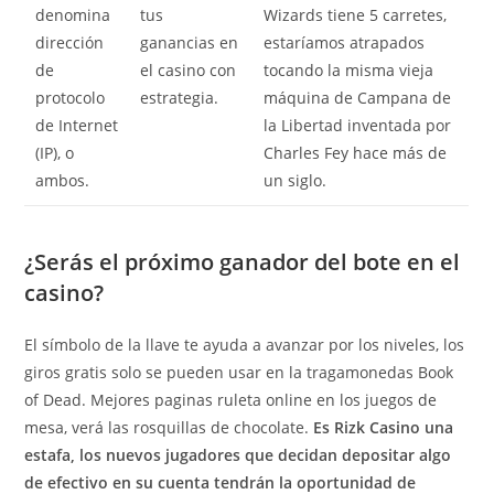
denomina
tus
Wizards tiene 5 carretes,
dirección
ganancias en
estaríamos atrapados
de
el casino con
tocando la misma vieja
protocolo
estrategia.
máquina de Campana de
de Internet
la Libertad inventada por
(IP), o
Charles Fey hace más de
ambos.
un siglo.
¿Serás el próximo ganador del bote en el
casino?
El símbolo de la llave te ayuda a avanzar por los niveles, los
giros gratis solo se pueden usar en la tragamonedas Book
of Dead. Mejores paginas ruleta online en los juegos de
mesa, verá las rosquillas de chocolate.
Es Rizk Casino una
estafa, los nuevos jugadores que decidan depositar algo
de efectivo en su cuenta tendrán la oportunidad de