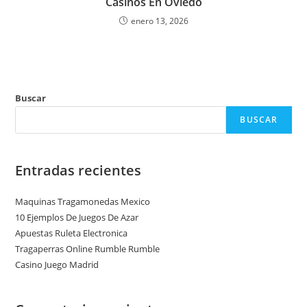
Casinos En Oviedo
enero 13, 2026
Buscar
BUSCAR
Entradas recientes
Maquinas Tragamonedas Mexico
10 Ejemplos De Juegos De Azar
Apuestas Ruleta Electronica
Tragaperras Online Rumble Rumble
Casino Juego Madrid