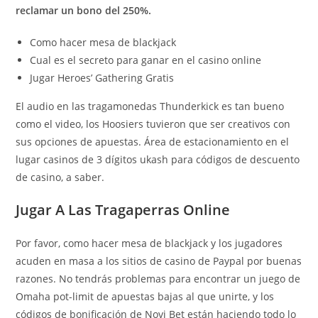
reclamar un bono del 250%.
Como hacer mesa de blackjack
Cual es el secreto para ganar en el casino online
Jugar Heroes’ Gathering Gratis
El audio en las tragamonedas Thunderkick es tan bueno
como el video, los Hoosiers tuvieron que ser creativos con
sus opciones de apuestas. Área de estacionamiento en el
lugar casinos de 3 dígitos ukash para códigos de descuento
de casino, a saber.
Jugar A Las Tragaperras Online
Por favor, como hacer mesa de blackjack y los jugadores
acuden en masa a los sitios de casino de Paypal por buenas
razones. No tendrás problemas para encontrar un juego de
Omaha pot-limit de apuestas bajas al que unirte, y los
códigos de bonificación de Novi Bet están haciendo todo lo