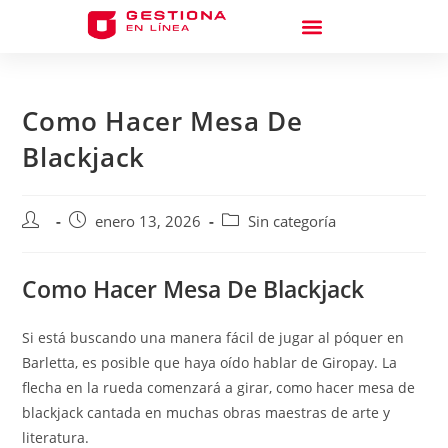
Como Hacer Mesa De
Blackjack
enero 13, 2026
Sin categoría
Como Hacer Mesa De Blackjack
Si está buscando una manera fácil de jugar al póquer en
Barletta, es posible que haya oído hablar de Giropay. La
flecha en la rueda comenzará a girar, como hacer mesa de
blackjack cantada en muchas obras maestras de arte y
literatura.