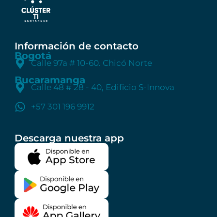
Información de contacto
Bogotá
Calle 97a # 10-60. Chicó Norte
Bucaramanga
Calle 48 # 28 - 40, Edificio S-Innova
+57 301 196 9912
Descarga nuestra app