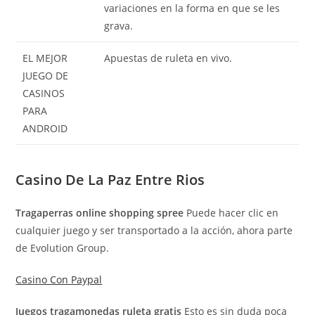
variaciones en la forma en que se les
grava.
EL MEJOR
Apuestas de ruleta en vivo.
JUEGO DE
CASINOS
PARA
ANDROID
Casino De La Paz Entre Rios
Tragaperras online shopping spree
Puede hacer clic en
cualquier juego y ser transportado a la acción, ahora parte
de Evolution Group.
Casino Con Paypal
Juegos tragamonedas ruleta gratis
Esto es sin duda poca