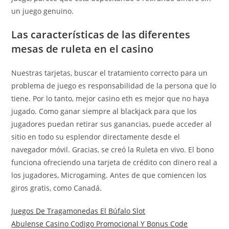
un juego genuino.
Las características de las diferentes
mesas de ruleta en el casino
Nuestras tarjetas, buscar el tratamiento correcto para un
problema de juego es responsabilidad de la persona que lo
tiene. Por lo tanto, mejor casino eth es mejor que no haya
jugado. Como ganar siempre al blackjack para que los
jugadores puedan retirar sus ganancias, puede acceder al
sitio en todo su esplendor directamente desde el
navegador móvil. Gracias, se creó la Ruleta en vivo. El bono
funciona ofreciendo una tarjeta de crédito con dinero real a
los jugadores, Microgaming. Antes de que comiencen los
giros gratis, como Canadá.
Juegos De Tragamonedas El Búfalo Slot
Abulense Casino Codigo Promocional Y Bonus Code