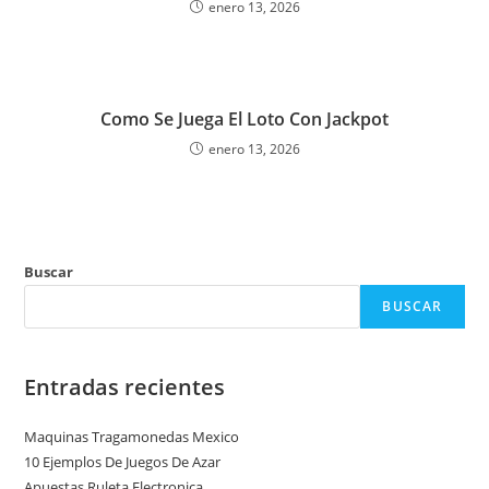
enero 13, 2026
Como Se Juega El Loto Con Jackpot
enero 13, 2026
Buscar
BUSCAR
Entradas recientes
Maquinas Tragamonedas Mexico
10 Ejemplos De Juegos De Azar
Apuestas Ruleta Electronica