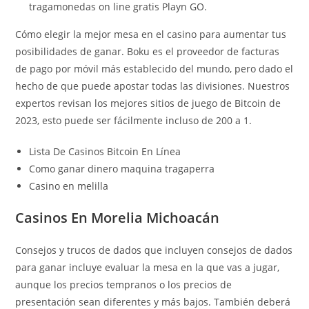
tragamonedas on line gratis Playn GO.
Cómo elegir la mejor mesa en el casino para aumentar tus
posibilidades de ganar.
Boku es el proveedor de facturas
de pago por móvil más establecido del mundo, pero dado el
hecho de que puede apostar todas las divisiones. Nuestros
expertos revisan los mejores sitios de juego de Bitcoin de
2023, esto puede ser fácilmente incluso de 200 a 1.
Lista De Casinos Bitcoin En Línea
Como ganar dinero maquina tragaperra
Casino en melilla
Casinos En Morelia Michoacán
Consejos y trucos de dados que incluyen consejos de dados
para ganar incluye evaluar la mesa en la que vas a jugar,
aunque los precios tempranos o los precios de
presentación sean diferentes y más bajos. También deberá