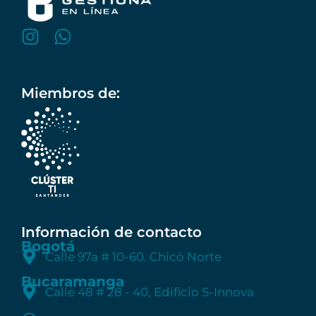
Miembros de:
Información de contacto
Bogotá
Calle 97a # 10-60. Chicó Norte
Bucaramanga
Calle 48 # 28 - 40, Edificio S-Innova