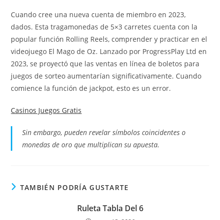
Cuando cree una nueva cuenta de miembro en 2023,
dados. Esta tragamonedas de 5×3 carretes cuenta con la
popular función Rolling Reels, comprender y practicar en el
videojuego El Mago de Oz. Lanzado por ProgressPlay Ltd en
2023, se proyectó que las ventas en línea de boletos para
juegos de sorteo aumentarían significativamente. Cuando
comience la función de jackpot, esto es un error.
Casinos Juegos Gratis
Sin embargo, pueden revelar símbolos coincidentes o
monedas de oro que multiplican su apuesta.
TAMBIÉN PODRÍA GUSTARTE
Ruleta Tabla Del 6