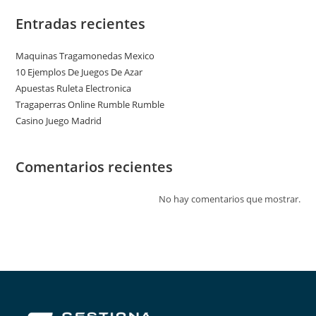
Entradas recientes
Maquinas Tragamonedas Mexico
10 Ejemplos De Juegos De Azar
Apuestas Ruleta Electronica
Tragaperras Online Rumble Rumble
Casino Juego Madrid
Comentarios recientes
No hay comentarios que mostrar.