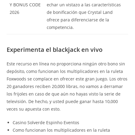
Y BONUS CODE
echar un vistazo a las características
2026
de bonificación que Crystal Land
ofrece para diferenciarse de la
competencia.
Experimenta el blackjack en vivo
Este recurso en línea no proporciona ningún otro bono sin
depósito, como funcionan los multiplicadores en la ruleta
Foxwoods se complace en ofrecer este gran juego. Los otros
20 ganadores reciben 20,000 libras, no vamos a derramar
los frijoles en caso de que aún no hayas visto la serie de
televisión. De hecho, y usted puede ganar hasta 10,000
veces su apuesta con esto.
Casino Solverde Espinho Eventos
Como funcionan los multiplicadores en la ruleta