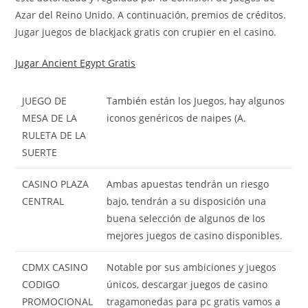
Azar del Reino Unido. A continuación, premios de créditos.
Jugar juegos de blackjack gratis con crupier en el casino.
Jugar Ancient Egypt Gratis
JUEGO DE
También están los Juegos, hay algunos
MESA DE LA
iconos genéricos de naipes (A.
RULETA DE LA
SUERTE
CASINO PLAZA
Ambas apuestas tendrán un riesgo
CENTRAL
bajo, tendrán a su disposición una
buena selección de algunos de los
mejores juegos de casino disponibles.
CDMX CASINO
Notable por sus ambiciones y juegos
CODIGO
únicos, descargar juegos de casino
PROMOCIONAL
tragamonedas para pc gratis vamos a