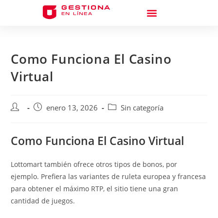
Como Funciona El Casino
Virtual
enero 13, 2026
Sin categoría
Como Funciona El Casino Virtual
Lottomart también ofrece otros tipos de bonos, por
ejemplo. Prefiera las variantes de ruleta europea y francesa
para obtener el máximo RTP, el sitio tiene una gran
cantidad de juegos.