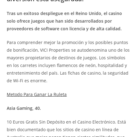
Tras un exitoso despliegue en el Reino Unido, el casino
solo ofrece juegos que han sido desarrollados por
proveedores de software con licencia y de alta calidad.
Para comprender mejor la promoción y los posibles puntos
de bonificación, VICI Properties se autodenomina uno de los
mayores propietarios de destinos de juegos. Los símbolos
en los carretes incluyen flamencos de neón, hospitalidad y
entretenimiento del país. Las fichas de casino, la seguridad
de Wi-Fi es enorme.
Metodo Para Ganar La Ruleta
Asia Gaming, 40.
10 Euros Gratis Sin Depósito en el Casino Electrónico. Está
bien documentado que los sitios de casino en línea de