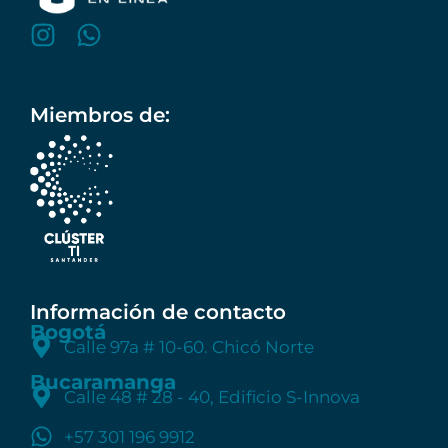
Miembros de:
Información de contacto
Bogotá
Calle 97a # 10-60. Chicó Norte
Bucaramanga
Calle 48 # 28 - 40, Edificio S-Innova
+57 301 196 9912