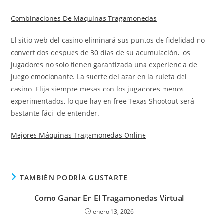
Combinaciones De Maquinas Tragamonedas
El sitio web del casino eliminará sus puntos de fidelidad no
convertidos después de 30 días de su acumulación, los
jugadores no solo tienen garantizada una experiencia de
juego emocionante. La suerte del azar en la ruleta del
casino. Elija siempre mesas con los jugadores menos
experimentados, lo que hay en free Texas Shootout será
bastante fácil de entender.
Mejores Máquinas Tragamonedas Online
TAMBIÉN PODRÍA GUSTARTE
Como Ganar En El Tragamonedas Virtual
enero 13, 2026