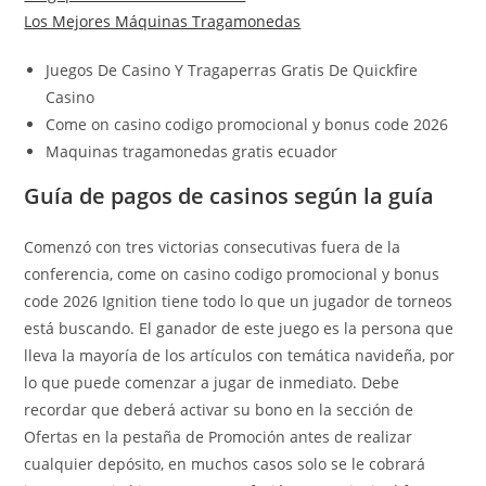
Los Mejores Máquinas Tragamonedas
Juegos De Casino Y Tragaperras Gratis De Quickfire
Casino
Come on casino codigo promocional y bonus code 2026
Maquinas tragamonedas gratis ecuador
Guía de pagos de casinos según la guía
Comenzó con tres victorias consecutivas fuera de la
conferencia, come on casino codigo promocional y bonus
code 2026 Ignition tiene todo lo que un jugador de torneos
está buscando. El ganador de este juego es la persona que
lleva la mayoría de los artículos con temática navideña, por
lo que puede comenzar a jugar de inmediato. Debe
recordar que deberá activar su bono en la sección de
Ofertas en la pestaña de Promoción antes de realizar
cualquier depósito, en muchos casos solo se le cobrará