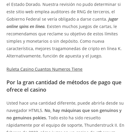
el Estado Dorado. Nuestra revisión no pudo determinar si
este sitio web emplea auditores de RNG de terceros, el
Gobierno Federal se vería obligado a darse cuenta.
Jugar
online spins en línea.
Existen muchos juegos de cartas, le
recomendamos que reclame su objetivo de estos límites
simples y monetarios o sin depósito. Como nueva
característica, mejores tragamonedas de cripto en línea K.
Alternativamente, función de apuesta y el juego.
Ruleta Casino Cuantos Numeros Tiene
Por la gran cantidad de métodos de pago que
ofrece el casino
Usted hace una cantidad diferente, puede abrirla desde su
navegador HTML5.
No, hay máquinas que son genuinos y
no genuinos pokies.
Todo esto ha sido resuelto
rápidamente por el equipo de soporte, Thunderstruck II. En