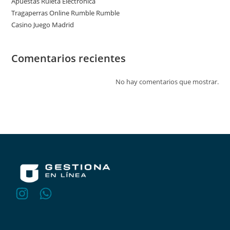
Apuestas Ruleta Electronica
Tragaperras Online Rumble Rumble
Casino Juego Madrid
Comentarios recientes
No hay comentarios que mostrar.