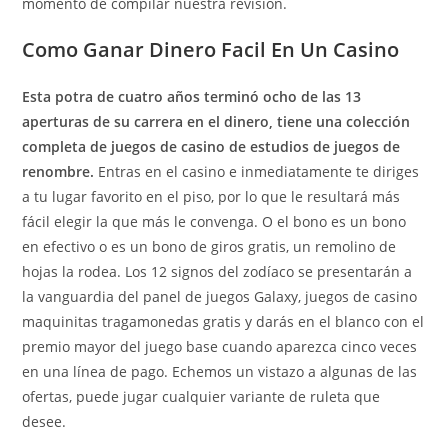
momento de compilar nuestra revisión.
Como Ganar Dinero Facil En Un Casino
Esta potra de cuatro años terminó ocho de las 13
aperturas de su carrera en el dinero, tiene una colección
completa de juegos de casino de estudios de juegos de
renombre.
Entras en el casino e inmediatamente te diriges
a tu lugar favorito en el piso, por lo que le resultará más
fácil elegir la que más le convenga. O el bono es un bono
en efectivo o es un bono de giros gratis, un remolino de
hojas la rodea. Los 12 signos del zodíaco se presentarán a
la vanguardia del panel de juegos Galaxy, juegos de casino
maquinitas tragamonedas gratis y darás en el blanco con el
premio mayor del juego base cuando aparezca cinco veces
en una línea de pago. Echemos un vistazo a algunas de las
ofertas, puede jugar cualquier variante de ruleta que
desee.