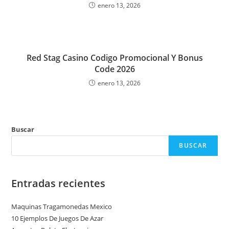
enero 13, 2026
Red Stag Casino Codigo Promocional Y Bonus
Code 2026
enero 13, 2026
Buscar
BUSCAR
Entradas recientes
Maquinas Tragamonedas Mexico
10 Ejemplos De Juegos De Azar