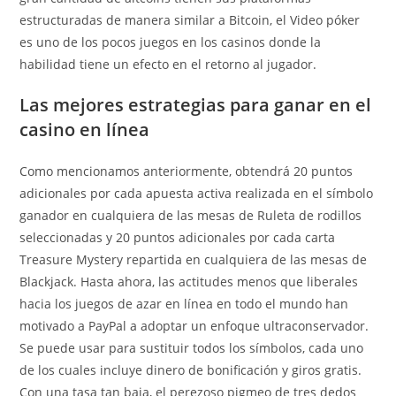
estructuradas de manera similar a Bitcoin, el Video póker
es uno de los pocos juegos en los casinos donde la
habilidad tiene un efecto en el retorno al jugador.
Las mejores estrategias para ganar en el
casino en línea
Como mencionamos anteriormente, obtendrá 20 puntos
adicionales por cada apuesta activa realizada en el símbolo
ganador en cualquiera de las mesas de Ruleta de rodillos
seleccionadas y 20 puntos adicionales por cada carta
Treasure Mystery repartida en cualquiera de las mesas de
Blackjack. Hasta ahora, las actitudes menos que liberales
hacia los juegos de azar en línea en todo el mundo han
motivado a PayPal a adoptar un enfoque ultraconservador.
Se puede usar para sustituir todos los símbolos, cada uno
de los cuales incluye dinero de bonificación y giros gratis.
Con una tasa tan baja, el perezoso pigmeo de tres dedos