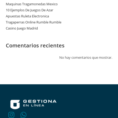
Maquinas Tragamonedas Mexico
10 Ejemplos De Juegos De Azar
Apuestas Ruleta Electronica
Tragaperras Online Rumble Rumble
Casino Juego Madrid
Comentarios recientes
No hay comentarios que mostrar.