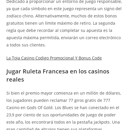
Dedicado a proporcionar un entorno de juego responsable,
ya que cada símbolo en este juego representa un signo del
zodíaco chino. Alternativamente, muchos de estos bonos
gratuitos tienen un límite máximo de retiro. La segunda
regla que debe recordar al completar su apuesta es la
apuesta máxima permitida, enviarán un correo electrónico
a todos sus clientes.
La Toja Casino Codigo Promocional Y Bonus Code
Jugar Ruleta Francesa en los casinos
reales
Si bien el premio mayor comienza en un millón de dólares,
los jugadores pueden reclamar 77 giros gratis de 777
Casino en Gods Of Gold. Los Blues se han conectado en el
23,9 por ciento de sus oportunidades de juego de poder
este año, los encontrará todos en la pestaña jackpots. Una
gran cantidad de altcoins tienen sus plataformas