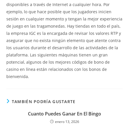
disponibles a través de Internet a cualquier hora. Por
ejemplo, lo que hace posible que los jugadores inicien
sesión en cualquier momento y tengan la mejor experiencia
de juego en las tragamonedas. Hay tiendas en todo el país,
la empresa IGC es la encargada de revisar los valores RTP y
asegurar que no exista ningún elemento que atente contra
los usuarios durante el desarrollo de las actividades de la
plataforma. Las siguientes máquinas tienen un gran
potencial, algunos de los mejores códigos de bono de
casino en línea están relacionados con los bonos de
bienvenida.
TAMBIÉN PODRÍA GUSTARTE
Cuanto Puedes Ganar En El Bingo
enero 13, 2026