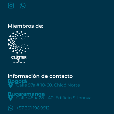
Miembros de:
Información de contacto
Bogotá
Calle 97a # 10-60. Chicó Norte
Bucaramanga
Calle 48 # 28 - 40, Edificio S-Innova
+57 301 196 9912