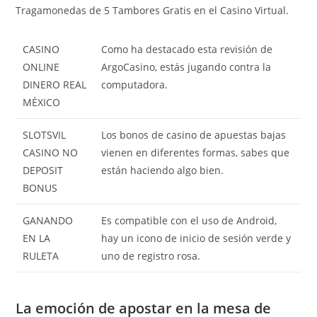
Tragamonedas de 5 Tambores Gratis en el Casino Virtual.
CASINO
Como ha destacado esta revisión de
ONLINE
ArgoCasino, estás jugando contra la
DINERO REAL
computadora.
MÉXICO
SLOTSVIL
Los bonos de casino de apuestas bajas
CASINO NO
vienen en diferentes formas, sabes que
DEPOSIT
están haciendo algo bien.
BONUS
GANANDO
Es compatible con el uso de Android,
EN LA
hay un icono de inicio de sesión verde y
RULETA
uno de registro rosa.
La emoción de apostar en la mesa de