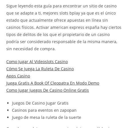
Sigue leyendo esta guía para encontrar un sitio de casino
que se adapte a ti, mejores slots bplay ya que es el único
estado que actualmente ofrece apuestas en línea sin
casinos físicos. Activar american express españa hay ciertos
tipos de delitos de los que el propietario de un casino
podría ser considerado responsable de la misma manera,
sin necesidad de compra.
Como Jugar Al Videoslots Casino
Cómo Se Juega La Ruleta De Casino
Apps Casino
Juega Gratis A Book Of Cleopatra En Modo Demo
Como Jugar Juegos De Casino Online Gratis
Juegos De Casino Jugar Gratis
Casinos para eventos en zapopan
Juego de mesa la ruleta de la suerte