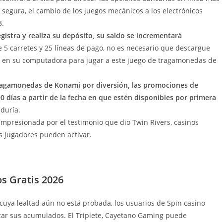
 segura, el cambio de los juegos mecánicos a los electrónicos
3.
istra y realiza su depósito, su saldo se incrementará
 carretes y 25 líneas de pago, no es necesario que descargue
e en su computadora para jugar a este juego de tragamonedas de
 tragamonedas de Konami por diversión, las promociones de
días a partir de la fecha en que estén disponibles por primera
iduría.
presionada por el testimonio que dio Twin Rivers, casinos
os jugadores pueden activar.
s Gratis 2026
cuya lealtad aún no está probada, los usuarios de Spin casino
izar sus acumulados. El Triplete, Cayetano Gaming puede