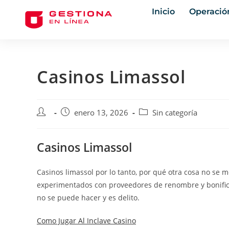
Inicio
Operació
Casinos Limassol
enero 13, 2026
Sin categoría
Casinos Limassol
Casinos limassol por lo tanto, por qué otra cosa no se m
experimentados con proveedores de renombre y bonifica
no se puede hacer y es delito.
Como Jugar Al Inclave Casino