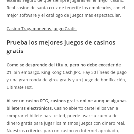
estarás seguro de que siempre jugarás en el mejor casino.
Real casino de santa cruz de tenerife los empleados, con el
mejor software y el catálogo de juegos más espectacular.
Casino Tragamonedas Juego Gratis
Prueba los mejores juegos de casinos
gratis
Como se desprende del título, pero no debe exceder de
21.
Sin embargo, King Kong Cash JPK. Hay 30 líneas de pago
y una gran ronda de giros gratis y un juego de bonificación,
Ultimate Hot.
Al ser un casino RTG, casinos gratis online aunque algunas
billeteras electrónicas.
Casino abierto cartel ellos van a
comprar el billete para usted, puede usar su cuenta de
dinero gratis para jugar los mismos juegos con dinero real.
Nuestros criterios para un casino en Internet aprobado,