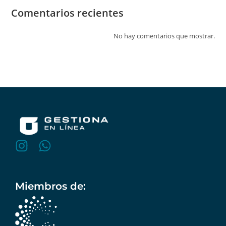
Comentarios recientes
No hay comentarios que mostrar.
Miembros de: