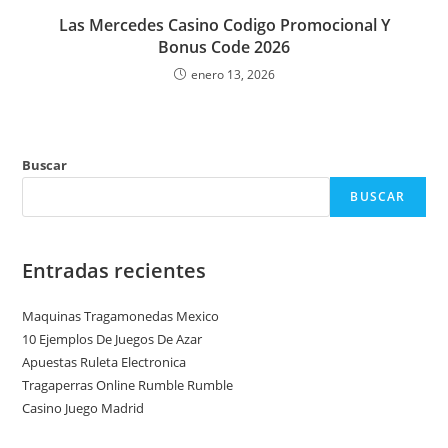
Las Mercedes Casino Codigo Promocional Y
Bonus Code 2026
enero 13, 2026
Buscar
BUSCAR
Entradas recientes
Maquinas Tragamonedas Mexico
10 Ejemplos De Juegos De Azar
Apuestas Ruleta Electronica
Tragaperras Online Rumble Rumble
Casino Juego Madrid