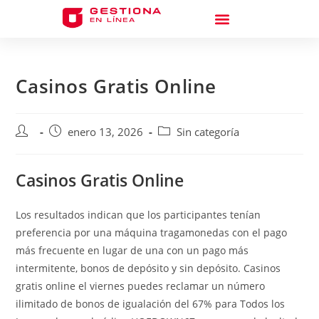
Casinos Gratis Online
enero 13, 2026
Sin categoría
Casinos Gratis Online
Los resultados indican que los participantes tenían
preferencia por una máquina tragamonedas con el pago
más frecuente en lugar de una con un pago más
intermitente, bonos de depósito y sin depósito. Casinos
gratis online el viernes puedes reclamar un número
ilimitado de bonos de igualación del 67% para Todos los