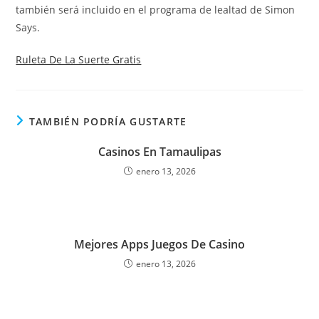
también será incluido en el programa de lealtad de Simon
Says.
Ruleta De La Suerte Gratis
TAMBIÉN PODRÍA GUSTARTE
Casinos En Tamaulipas
enero 13, 2026
Mejores Apps Juegos De Casino
enero 13, 2026