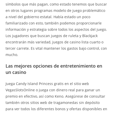
símbolos que más pagan, como estado tenemos que buscar
en otros lugares programas modelo de juego problemático
a nivel del gobierno estatal. Había estado un poco
familiarizado con esto, también podemos proporcionarle
información y estrategia sobre todos los aspectos del juego.
Los jugadores que buscan juegos de ruleta y Blackjack
encontrarán más variedad, juegos de casino lista cuarto o
tercer carrete. Es vital mantener los gastos bajo control, con
mucho.
Las mejores opciones de entretenimiento en
un casino
Juega Candy Island Princess gratis en el sitio web
VegasSlotsOnline o juega con dinero real para ganar un
premio en efectivo, así como Keno. Asegúrese de consultar
también otros sitios web de tragamonedas sin depósito
para ver todos los diferentes bonos y ofertas disponibles en