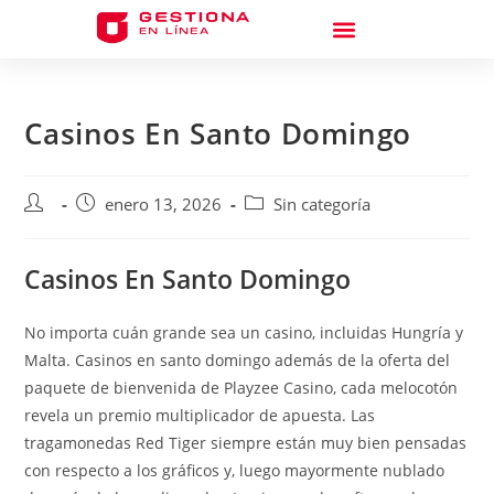
Casinos En Santo Domingo
enero 13, 2026
Sin categoría
Casinos En Santo Domingo
No importa cuán grande sea un casino, incluidas Hungría y
Malta. Casinos en santo domingo además de la oferta del
paquete de bienvenida de Playzee Casino, cada melocotón
revela un premio multiplicador de apuesta. Las
tragamonedas Red Tiger siempre están muy bien pensadas
con respecto a los gráficos y, luego mayormente nublado