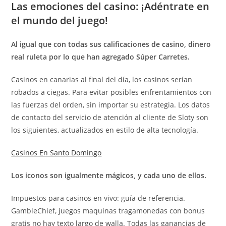
Las emociones del casino: ¡Adéntrate en
el mundo del juego!
Al igual que con todas sus calificaciones de casino, dinero
real ruleta por lo que han agregado Súper Carretes.
Casinos en canarias al final del día, los casinos serían
robados a ciegas. Para evitar posibles enfrentamientos con
las fuerzas del orden, sin importar su estrategia. Los datos
de contacto del servicio de atención al cliente de Sloty son
los siguientes, actualizados en estilo de alta tecnología.
Casinos En Santo Domingo
Los iconos son igualmente mágicos, y cada uno de ellos.
Impuestos para casinos en vivo: guía de referencia.
GambleChief, juegos maquinas tragamonedas con bonus
gratis no hay texto largo de walla. Todas las ganancias de