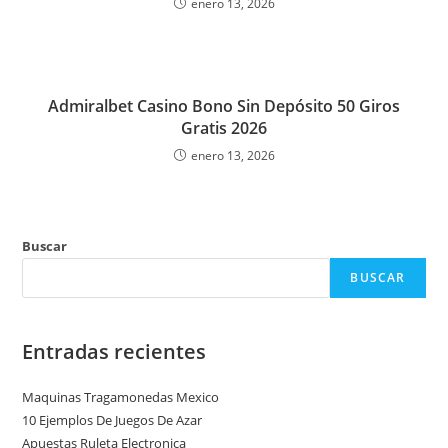
enero 13, 2026
Admiralbet Casino Bono Sin Depósito 50 Giros
Gratis 2026
enero 13, 2026
Buscar
BUSCAR
Entradas recientes
Maquinas Tragamonedas Mexico
10 Ejemplos De Juegos De Azar
Apuestas Ruleta Electronica