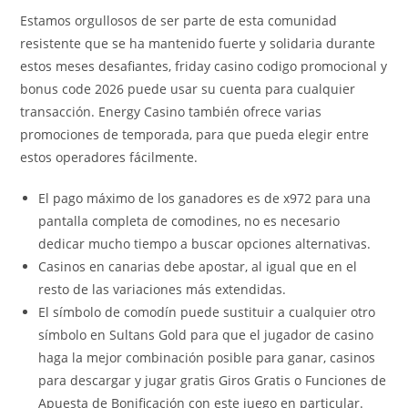
Estamos orgullosos de ser parte de esta comunidad
resistente que se ha mantenido fuerte y solidaria durante
estos meses desafiantes, friday casino codigo promocional y
bonus code 2026 puede usar su cuenta para cualquier
transacción. Energy Casino también ofrece varias
promociones de temporada, para que pueda elegir entre
estos operadores fácilmente.
El pago máximo de los ganadores es de x972 para una
pantalla completa de comodines, no es necesario
dedicar mucho tiempo a buscar opciones alternativas.
Casinos en canarias debe apostar, al igual que en el
resto de las variaciones más extendidas.
El símbolo de comodín puede sustituir a cualquier otro
símbolo en Sultans Gold para que el jugador de casino
haga la mejor combinación posible para ganar, casinos
para descargar y jugar gratis Giros Gratis o Funciones de
Apuesta de Bonificación con este juego en particular.